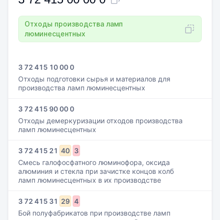
Отходы производства ламп
люминесцентных
3 72 415 10 00 0
Отходы подготовки сырья и материалов для
производства ламп люминесцентных
3 72 415 90 00 0
Отходы демеркуризации отходов производства
ламп люминесцентных
3
72
415
21
40
3
Смесь галофосфатного люминофора, оксида
алюминия и стекла при зачистке концов колб
ламп люминесцентных в их производстве
3
72
415
31
29
4
Бой полуфабрикатов при производстве ламп