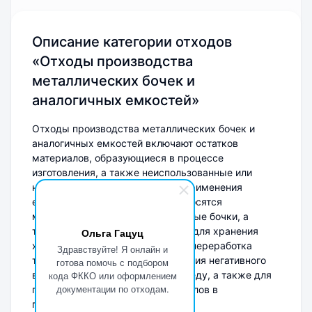
Описание категории отходов
«Отходы производства
металлических бочек и
аналогичных емкостей»
Отходы производства металлических бочек и
аналогичных емкостей включают остатков
материалов, образующиеся в процессе
изготовления, а также неиспользованные или
непригодные для дальнейшего применения
емкости. К данной категории относятся
металлические обрезки, дефектные бочки, а
также емкости, использованные для хранения
Ольга Гацуц
химических веществ. Очистка и переработка
Здравствуйте! Я онлайн и
таких отходов важны для снижения негативного
готова помочь с подбором
воздействия на окружающую среду, а также для
кода ФККО или оформлением
документации по отходам.
повторного использования металлов в
производстве.