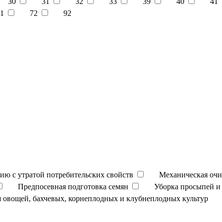
30
31
32
33
39
40
41
1
72
92
ию с утратой потребительских свойств
Механическая очи
Предпосевная подготовка семян
Уборка просыпей и 
 овощей, бахчевых, корнеплодных и клубнеплодных культур