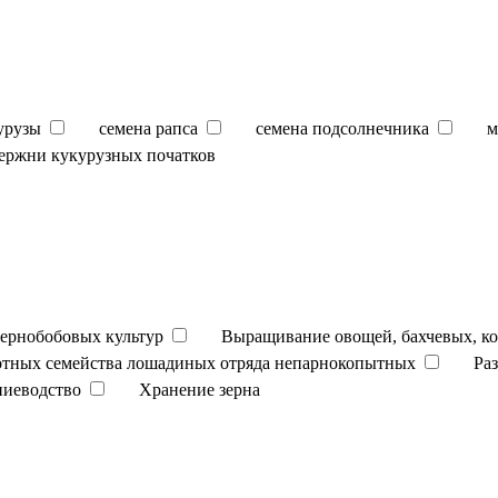
урузы
семена рапса
семена подсолнечника
м
ержни кукурузных початков
ернобобовых культур
Выращивание овощей, бахчевых, к
отных семейства лошадиных отряда непарнокопытных
Ра
ниеводство
Хранение зерна