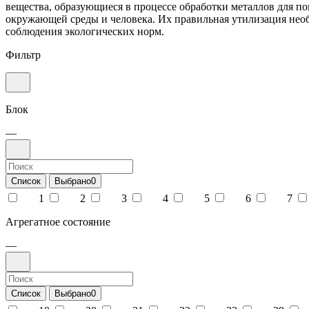
вещества, образующиеся в процессе обработки металлов для п
окружающей среды и человека. Их правильная утилизация необ
соблюдения экологических норм.
Фильтр
Блок
—
Список
Выбрано
0
1
2
3
4
5
6
7
Агрегатное состояние
—
Список
Выбрано
0