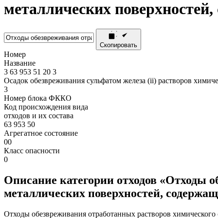
металлических поверхностей,
Скопировать
Номер
Название
3
63
953
51
20
3
Осадок обезвреживания сульфатом железа (ii) растворов хим
3
Номер блока ФККО
Код происхождения вида
отходов и их состава
63 953 50
Агрегатное состояние
00
Класс опасности
0
Описание категории отходов «Отходы о
металлических поверхностей, содержа
Отходы обезвреживания отработанных растворов химического 