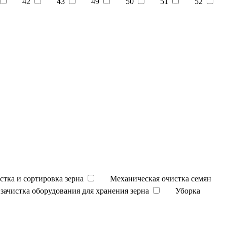
42
43
49
50
51
52
стка и сортировка зерна
Механическая очистка семян
зачистка оборудования для хранения зерна
Уборка