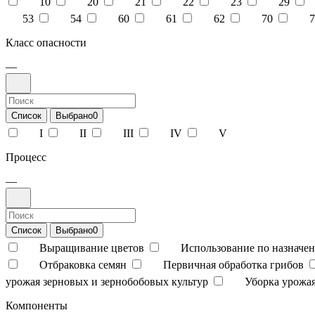
10
20
21
22
23
29
53
54
60
61
62
70
7
Класс опасности
—
Список
Выбрано
0
I
II
III
IV
V
Процесс
—
Список
Выбрано
0
Выращивание цветов
Использование по назначен
Отбраковка семян
Первичная обработка грибов
урожая зерновых и зернобобовых культур
Уборка урожая
Компоненты