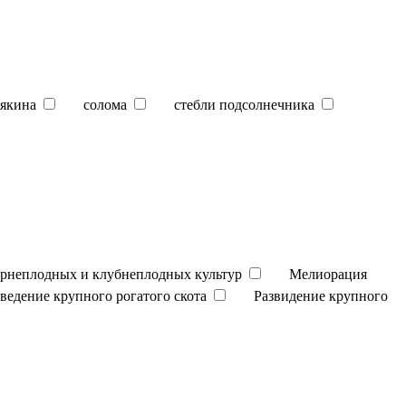
якина
солома
стебли подсолнечника
орнеплодных и клубнеплодных культур
Мелиорация
зведение крупного рогатого скота
Развидение крупного