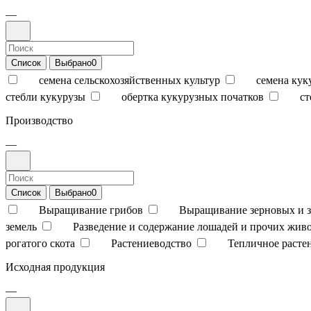
—
Список
Выбрано
0
семена сельскохозяйственных культур
семена кук
стебли кукурузы
обертка кукурузных початков
ст
Производство
—
Список
Выбрано
0
Выращивание грибов
Выращивание зерновых и з
земель
Разведение и содержание лошадей и прочих жив
рогатого скота
Растениеводство
Тепличное расте
Исходная продукция
—