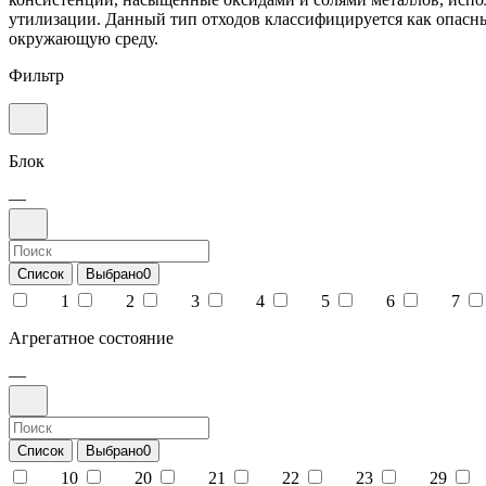
утилизации. Данный тип отходов классифицируется как опасн
окружающую среду.
Фильтр
Блок
—
Список
Выбрано
0
1
2
3
4
5
6
7
Агрегатное состояние
—
Список
Выбрано
0
10
20
21
22
23
29