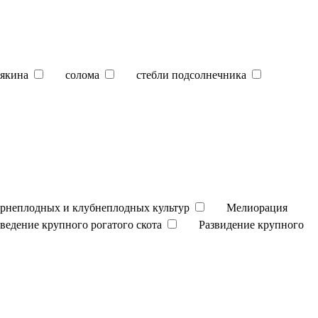
якина
солома
стебли подсолнечника
орнеплодных и клубнеплодных культур
Мелиорация
зведение крупного рогатого скота
Развидение крупного