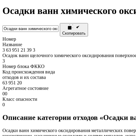
Осадки ванн химического окс
Скопировать
Номер
Название
3
63
951
21
39
3
Осадок ванн щелочного химического оксидирования поверхно
3
Номер блока ФККО
Код происхождения вида
отходов и их состава
63 951 20
Агрегатное состояние
00
Класс опасности
0
Описание категории отходов «Осадки в
Осадки ванн химического оксидирования металлических поверх
консистенции, насыщенные оксидами и солями металлов, испол