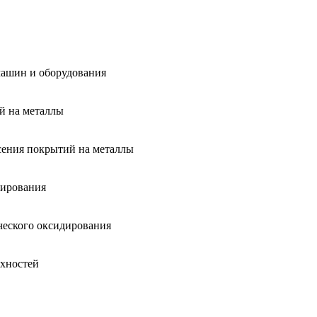
машин и оборудования
й на металлы
сения покрытий на металлы
дирования
ческого оксидирования
рхностей