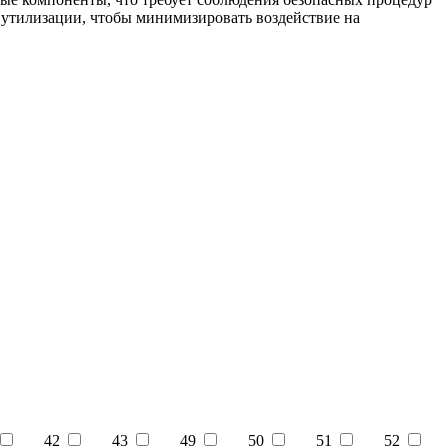
 утилизации, чтобы минимизировать воздействие на
42
43
49
50
51
52