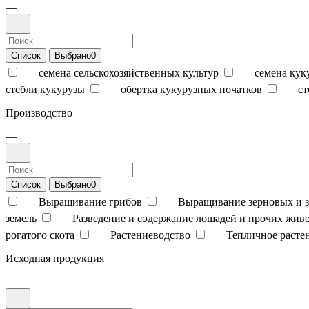
—
Список
Выбрано
0
семена сельскохозяйственных культур
семена кук
стебли кукурузы
обертка кукурузных початков
ст
Производство
—
Список
Выбрано
0
Выращивание грибов
Выращивание зерновых и з
земель
Разведение и содержание лошадей и прочих жив
рогатого скота
Растениеводство
Тепличное расте
Исходная продукция
—