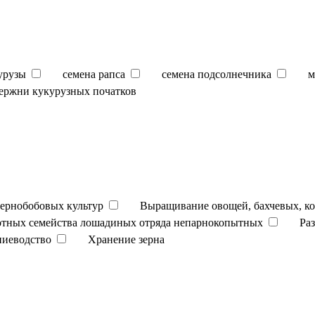
урузы
семена рапса
семена подсолнечника
м
ержни кукурузных початков
ернобобовых культур
Выращивание овощей, бахчевых, к
отных семейства лошадиных отряда непарнокопытных
Ра
ниеводство
Хранение зерна