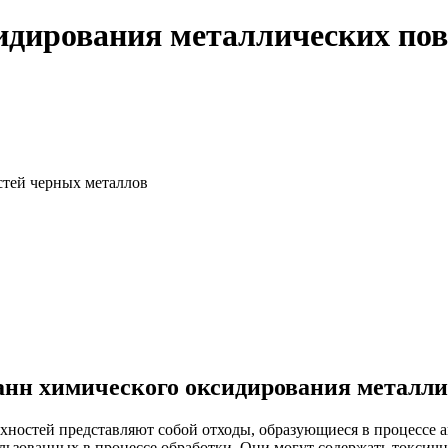
идирования металлических пов
стей черных металлов
анн химического оксидирования металли
ностей представляют собой отходы, образующиеся в процессе а
ьзованных в процессе обработки. Они могут содержать токсичн