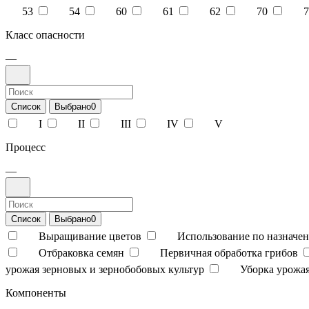
53
54
60
61
62
70
7
Класс опасности
—
Список
Выбрано
0
I
II
III
IV
V
Процесс
—
Список
Выбрано
0
Выращивание цветов
Использование по назначен
Отбраковка семян
Первичная обработка грибов
урожая зерновых и зернобобовых культур
Уборка урожая
Компоненты