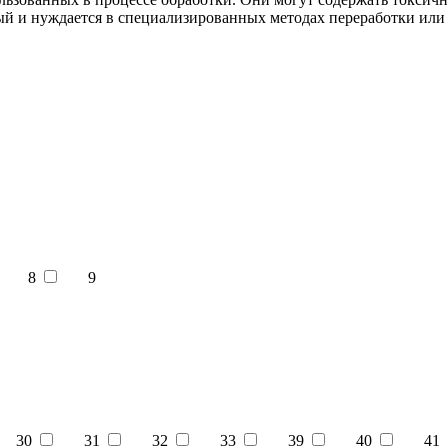
ый и нуждается в специализированных методах переработки или
8
9
30
31
32
33
39
40
41