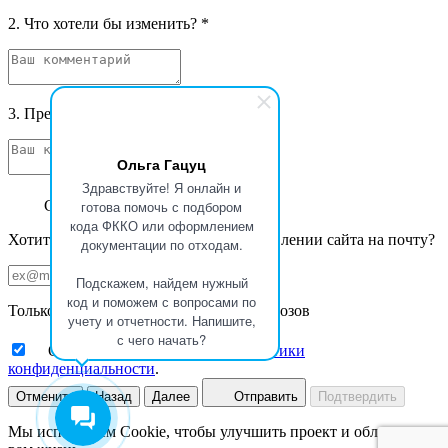
2. Что хотели бы изменить?
*
3. Предложения и фантазии
*
Ольга Гацуц
Здравствуйте! Я онлайн и
Спасибо за ваш отзыв
готова помочь с подбором
кода ФККО или оформлением
Хотите получать уведомления об обновлении сайта на почту?
документации по отходам.
Подскажем, найдем нужный
код и поможем с вопросами по
Только новости Базы данных ФККО Увозов
учету и отчетности. Напишите,
с чего начать?
Ознакомлен с принципами
политики
конфиденциальности
.
Отменить
Назад
Далее
Отправить
Подтвердить
Мы используем Cookie, чтобы улучшить проект и облегчить