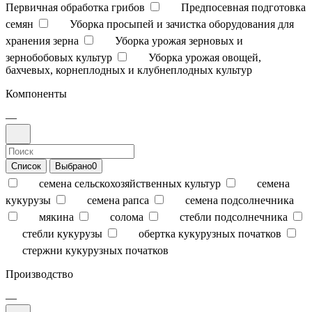
Первичная обработка грибов
Предпосевная подготовка
семян
Уборка просыпей и зачистка оборудования для
хранения зерна
Уборка урожая зерновых и
зернобобовых культур
Уборка урожая овощей,
бахчевых, корнеплодных и клубнеплодных культур
Компоненты
—
Список
Выбрано
0
семена сельскохозяйственных культур
семена
кукурузы
семена рапса
семена подсолнечника
мякина
солома
стебли подсолнечника
стебли кукурузы
обертка кукурузных початков
стержни кукурузных початков
Производство
—