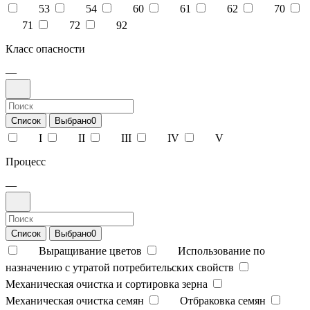
53
54
60
61
62
70
71
72
92
Класс опасности
—
Список
Выбрано
0
I
II
III
IV
V
Процесс
—
Список
Выбрано
0
Выращивание цветов
Использование по
назначению с утратой потребительских свойств
Механическая очистка и сортировка зерна
Механическая очистка семян
Отбраковка семян