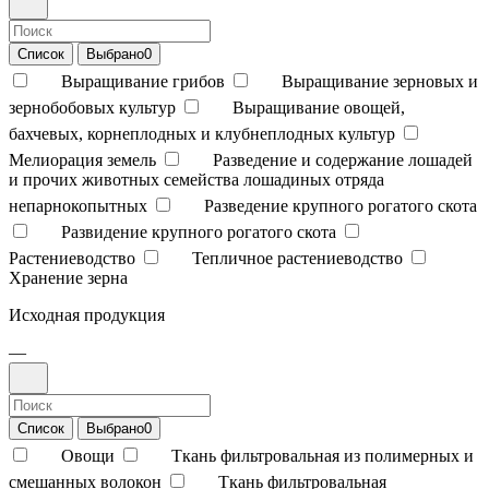
Список
Выбрано
0
Выращивание грибов
Выращивание зерновых и
зернобобовых культур
Выращивание овощей,
бахчевых, корнеплодных и клубнеплодных культур
Мелиорация земель
Разведение и содержание лошадей
и прочих животных семейства лошадиных отряда
непарнокопытных
Разведение крупного рогатого скота
Развидение крупного рогатого скота
Растениеводство
Тепличное растениеводство
Хранение зерна
Исходная продукция
—
Список
Выбрано
0
Овощи
Ткань фильтровальная из полимерных и
смешанных волокон
Ткань фильтровальная