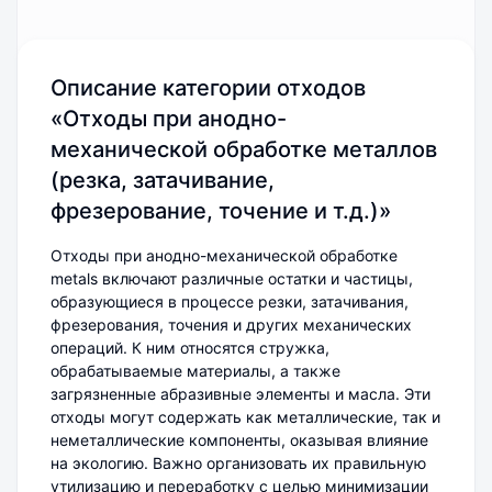
Описание категории отходов
«Отходы при анодно-
механической обработке металлов
(резка, затачивание,
фрезерование, точение и т.д.)»
Отходы при анодно-механической обработке
metals включают различные остатки и частицы,
образующиеся в процессе резки, затачивания,
фрезерования, точения и других механических
операций. К ним относятся стружка,
обрабатываемые материалы, а также
загрязненные абразивные элементы и масла. Эти
Ольга Гацуц
отходы могут содержать как металлические, так и
Здравствуйте! Я онлайн и
неметаллические компоненты, оказывая влияние
готова помочь с подбором
на экологию. Важно организовать их правильную
кода ФККО или оформлением
документации по отходам.
утилизацию и переработку с целью минимизации