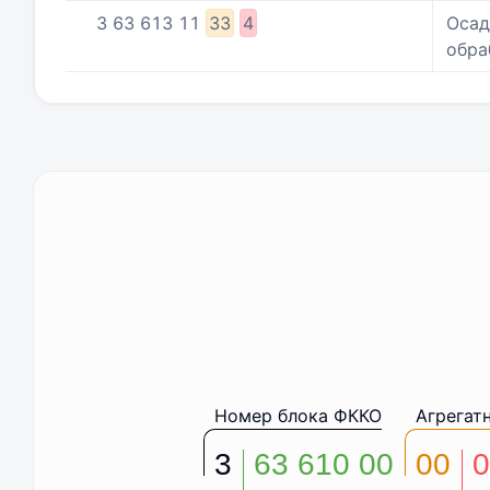
3
63
613
11
33
4
Осад
обра
Номер блока ФККО
Агрегат
3
63 610 00
00
0