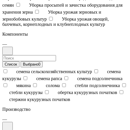
семян
Уборка просыпей и зачистка оборудования для
хранения зерна
Уборка урожая зерновых и
зернобобовых культур
Уборка урожая овощей,
бахчевых, корнеплодных и клубнеплодных культур
Компоненты
—
Список
Выбрано
0
семена сельскохозяйственных культур
семена
кукурузы
семена рапса
семена подсолнечника
мякина
солома
стебли подсолнечника
стебли кукурузы
обертка кукурузных початков
стержни кукурузных початков
Производство
—