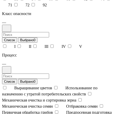
71
72
92
Класс опасности
—
Список
Выбрано
0
I
II
III
IV
V
Процесс
—
Список
Выбрано
0
Выращивание цветов
Использование по
назначению с утратой потребительских свойств
Механическая очистка и сортировка зерна
Механическая очистка семян
Отбраковка семян
Первичная обработка грибов
Предпосевная подготовка