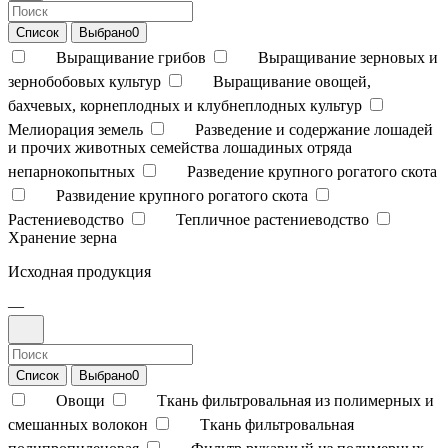
Список
Выбрано
0
Выращивание грибов
Выращивание зерновых и
зернобобовых культур
Выращивание овощей,
бахчевых, корнеплодных и клубнеплодных культур
Мелиорация земель
Разведение и содержание лошадей
и прочих животных семейства лошадиных отряда
непарнокопытных
Разведение крупного рогатого скота
Развидение крупного рогатого скота
Растениеводство
Тепличное растениеводство
Хранение зерна
Исходная продукция
—
Список
Выбрано
0
Овощи
Ткань фильтровальная из полимерных и
смешанных волокон
Ткань фильтровальная