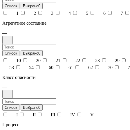
Список
Выбрано
0
1
2
3
4
5
6
7
Агрегатное состояние
—
Список
Выбрано
0
10
20
21
22
23
29
53
54
60
61
62
70
7
Класс опасности
—
Список
Выбрано
0
I
II
III
IV
V
Процесс