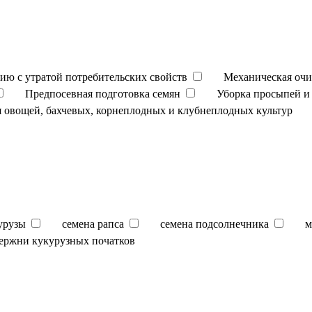
ию с утратой потребительских свойств
Механическая очи
Предпосевная подготовка семян
Уборка просыпей и 
 овощей, бахчевых, корнеплодных и клубнеплодных культур
урузы
семена рапса
семена подсолнечника
м
ержни кукурузных початков