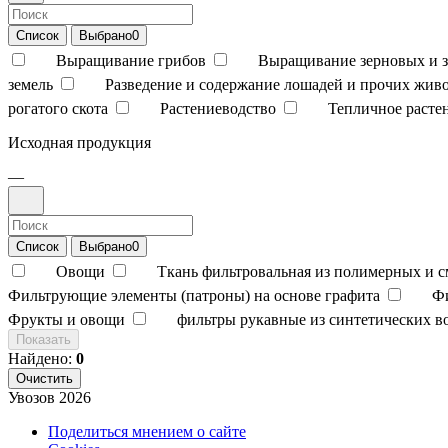
Список
Выбрано
0
Выращивание грибов
Выращивание зерновых и з
земель
Разведение и содержание лошадей и прочих жив
рогатого скота
Растениеводство
Тепличное расте
Исходная продукция
—
Список
Выбрано
0
Овощи
Ткань фильтровальная из полимерных и 
Фильтрующие элементы (патроны) на основе графита
Ф
Фрукты и овощи
фильтры рукавные из синтетических в
Показать
Найдено:
0
Очистить
Увозов
2026
Поделиться мнением о сайте