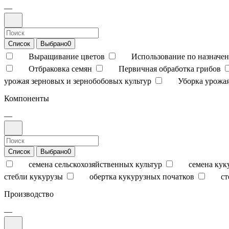
—
Список
Выбрано
0
Выращивание цветов
Использование по назначен
Отбраковка семян
Первичная обработка грибов
урожая зерновых и зернобобовых культур
Уборка урожая
Компоненты
—
Список
Выбрано
0
семена сельскохозяйственных культур
семена кук
стебли кукурузы
обертка кукурузных початков
ст
Производство
—