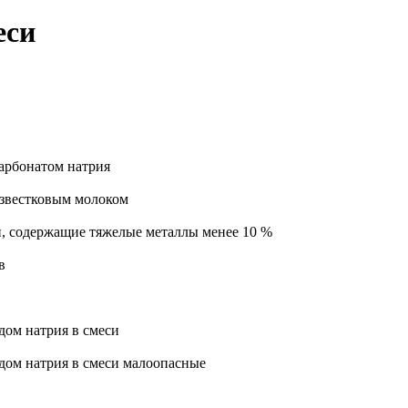
еси
арбонатом натрия
известковым молоком
и, содержащие тяжелые металлы менее 10 %
в
ом натрия в смеси
дом натрия в смеси малоопасные