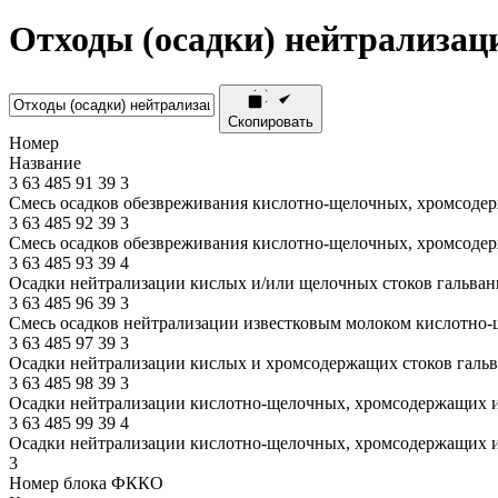
Отходы (осадки) нейтрализаци
Скопировать
Номер
Название
3
63
485
91
39
3
Смесь осадков обезвреживания кислотно-щелочных, хромсодер
3
63
485
92
39
3
Смесь осадков обезвреживания кислотно-щелочных, хромсоде
3
63
485
93
39
4
Осадки нейтрализации кислых и/или щелочных стоков гальван
3
63
485
96
39
3
Смесь осадков нейтрализации известковым молоком кислотно-
3
63
485
97
39
3
Осадки нейтрализации кислых и хромсодержащих стоков гальв
3
63
485
98
39
3
Осадки нейтрализации кислотно-щелочных, хромсодержащих и
3
63
485
99
39
4
Осадки нейтрализации кислотно-щелочных, хромсодержащих и
3
Номер блока ФККО