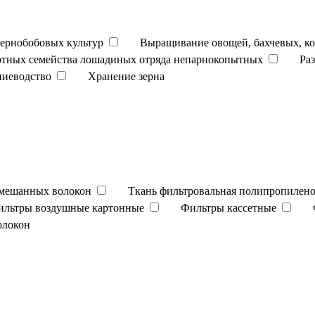
ернобобовых культур
Выращивание овощей, бахчевых, к
отных семейства лошадиных отряда непарнокопытных
Ра
ниеводство
Хранение зерна
смешанных волокон
Ткань фильтровальная полипропилено
ильтры воздушные картонные
Фильтры кассетные
олокон