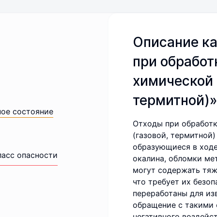
Описание ка
при обработ
химической 
термитной)»
ное состояние
Отходы при обработ
(газовой, термитной
образующиеся в ходе
ласс опасности
окалина, обломки ме
могут содержать тяж
что требует их безо
переработаны для из
обращение с такими
негативного воздейс