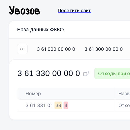
Посетить сайт
База данных ФККО
3 61 000 00 00 0
3 61 300 00 00 0
3 61 330 00 00 0
Отходы при о
Номер
Назв
3
61
331
01
39
4
Отхо