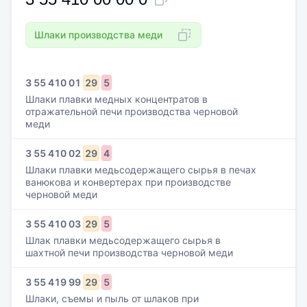
Шлаки производства меди
3
55
410
01
29
5
Шлаки плавки медных концентратов в
отражательной печи производства черновой
меди
3
55
410
02
29
4
Шлаки плавки медьсодержащего сырья в печах
ванюкова и конвертерах при производстве
черновой меди
3
55
410
03
29
5
Шлак плавки медьсодержащего сырья в
шахтной печи производства черновой меди
3
55
419
99
29
5
Шлаки, съемы и пыль от шлаков при