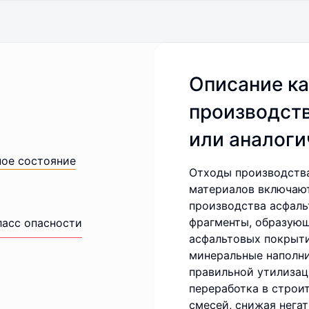
Описание ка
производств
или аналог
ное состояние
Отходы производства
материалов включают
производства асфаль
фрагменты, образую
ласс опасности
асфальтовых покрыти
минеральные наполни
правильной утилизац
переработка в строи
смесей, снижая нега