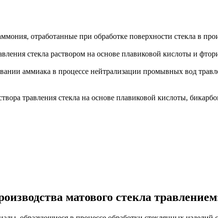
ммония, отработанные при обработке поверхности стекла в прои
вления стекла раствором на основе плавиковой кислоты и фтор
вании аммиака в процессе нейтрализации промывных вод травле
твора травления стекла на основе плавиковой кислоты, бикарб
роизводства матового стекла травлением
иалы, образующиеся в процессе обработки стеклянных изделий 