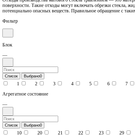
поверхности. Такие отходы могут включать обрезки стекла, ж
потенциально опасных веществ. Правильное обращение с таки
Фильтр
Блок
—
Список
Выбрано
0
1
2
3
4
5
6
7
Агрегатное состояние
—
Список
Выбрано
0
10
20
21
22
23
29