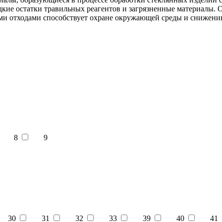
идкие остатки травильных реагентов и загрязненные материалы.
ми отходами способствует охране окружающей среды и снижению 
8
9
30
31
32
33
39
40
41