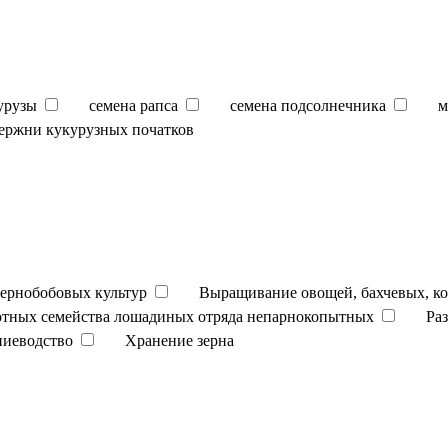
урузы
семена рапса
семена подсолнечника
м
ержни кукурузных початков
ернобобовых культур
Выращивание овощей, бахчевых, к
отных семейства лошадиных отряда непарнокопытных
Ра
ниеводство
Хранение зерна