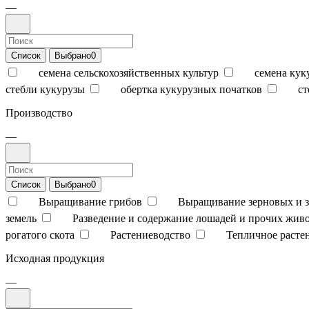
—
Список
Выбрано
0
семена сельскохозяйственных культур
семена кук
стебли кукурузы
обертка кукурузных початков
ст
Производство
—
Список
Выбрано
0
Выращивание грибов
Выращивание зерновых и з
земель
Разведение и содержание лошадей и прочих жив
рогатого скота
Растениеводство
Тепличное расте
Исходная продукция
—