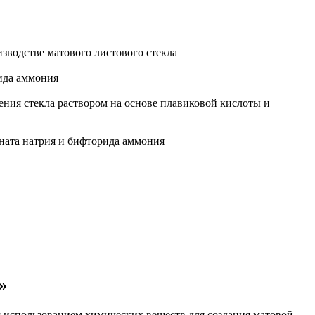
зводстве матового листового стекла
ида аммония
ния стекла раствором на основе плавиковой кислоты и
оната натрия и бифторида аммония
»
с использованием химических веществ для создания матовой