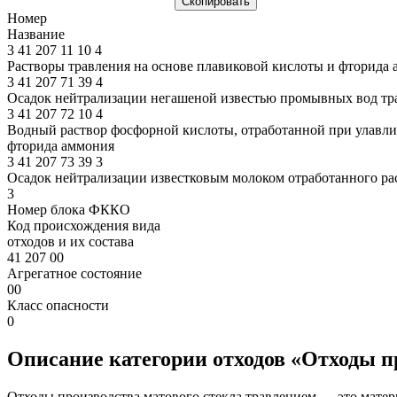
Скопировать
Номер
Название
3
41
207
11
10
4
Растворы травления на основе плавиковой кислоты и фторида а
3
41
207
71
39
4
Осадок нейтрализации негашеной известью промывных вод тра
3
41
207
72
10
4
Водный раствор фосфорной кислоты, отработанной при улавли
фторида аммония
3
41
207
73
39
3
Осадок нейтрализации известковым молоком отработанного рас
3
Номер блока ФККО
Код происхождения вида
отходов и их состава
41 207 00
Агрегатное состояние
00
Класс опасности
0
Описание категории отходов «Отходы п
Отходы производства матового стекла травлением — это матер