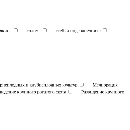
якина
солома
стебли подсолнечника
орнеплодных и клубнеплодных культур
Мелиорация
зведение крупного рогатого скота
Развидение крупного