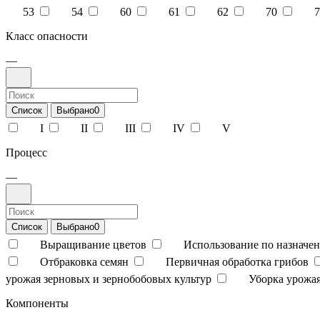
53
54
60
61
62
70
7
Класс опасности
—
Список
Выбрано
0
I
II
III
IV
V
Процесс
—
Список
Выбрано
0
Выращивание цветов
Использование по назначен
Отбраковка семян
Первичная обработка грибов
урожая зерновых и зернобобовых культур
Уборка урожая
Компоненты