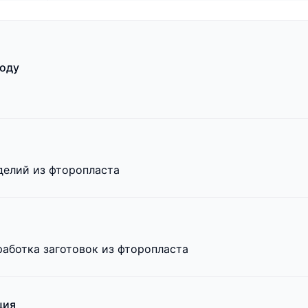
ходу
делий из фторопласта
аботка заготовок из фторопласта
ция