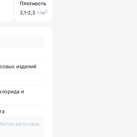
Плотность
3
2,1-2,3
т/м
совых изделий
хлорида и
та
ботке заготовок