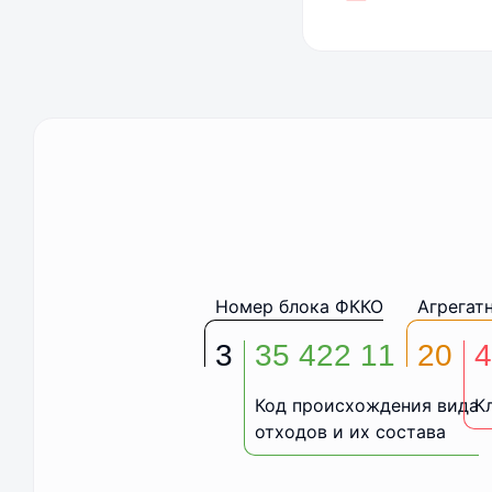
Номер блока ФККО
Агрегат
3
35 422 11
20
4
Код происхождения вида
К
отходов и их состава