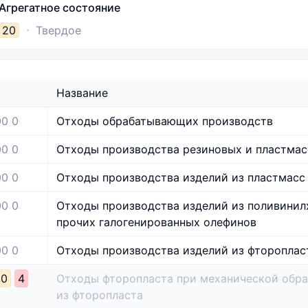
Агрегатное состояние
20
Твердое
Название
0 0
Отходы обрабатывающих производств
00 0
Отходы производства резиновых и пластмас
0 0
Отходы производства изделий из пластмасс
00 0
Отходы производства изделий из поливинил
прочих галогенированных олефинов
00 0
Отходы производства изделий из фтороплас
20
4
Отходы фторопласта при механической обра
из фторопласта