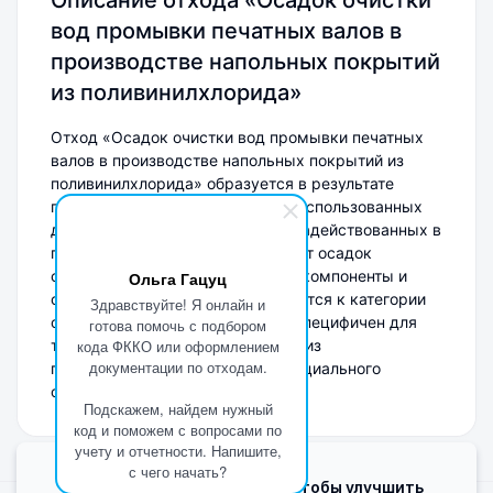
Описание отхода «Осадок очистки
вод промывки печатных валов в
производстве напольных покрытий
из поливинилхлорида»
Отход «Осадок очистки вод промывки печатных
валов в производстве напольных покрытий из
поливинилхлорида» образуется в результате
процесса очистки сточных вод, использованных
для промывки печатных валов, задействованных в
производстве PVC-покрытий. Этот осадок
содержит загрязненные водные компоненты и
Ольга Гацуц
остатки полимеров. Отход относится к категории
Здравствуйте! Я онлайн и
обрабатывающих производств, специфичен для
готова помочь с подбором
технологии напольных покрытий из
кода ФККО или оформлением
документации по отходам.
поливинилхлорида и требует специального
обращения и утилизации.
Подскажем, найдем нужный
код и поможем с вопросами по
учету и отчетности. Напишите,
с чего начать?
Мы используем Cookie, чтобы улучшить