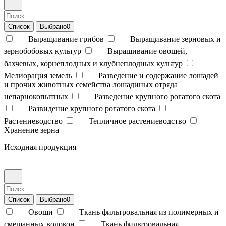
Список
Выбрано
0
Выращивание грибов
Выращивание зерновых и
зернобобовых культур
Выращивание овощей,
бахчевых, корнеплодных и клубнеплодных культур
Мелиорация земель
Разведение и содержание лошадей
и прочих животных семейства лошадиных отряда
непарнокопытных
Разведение крупного рогатого скота
Развидение крупного рогатого скота
Растениеводство
Тепличное растениеводство
Хранение зерна
Исходная продукция
—
Список
Выбрано
0
Овощи
Ткань фильтровальная из полимерных и
смешанных волокон
Ткань фильтровальная