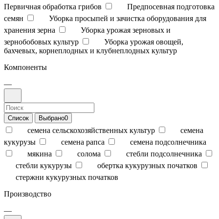
Первичная обработка грибов
Предпосевная подготовка
семян
Уборка просыпей и зачистка оборудования для
хранения зерна
Уборка урожая зерновых и
зернобобовых культур
Уборка урожая овощей,
бахчевых, корнеплодных и клубнеплодных культур
Компоненты
—
Список
Выбрано
0
семена сельскохозяйственных культур
семена
кукурузы
семена рапса
семена подсолнечника
мякина
солома
стебли подсолнечника
стебли кукурузы
обертка кукурузных початков
стержни кукурузных початков
Производство
—