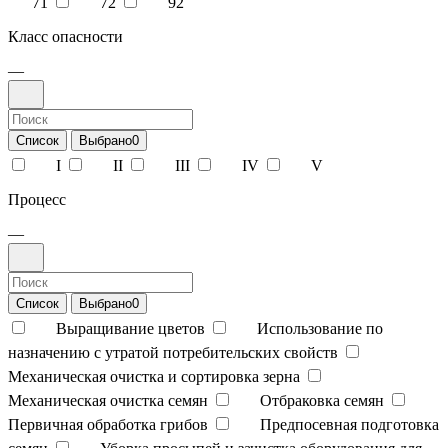
71
72
92
Класс опасности
—
Список
Выбрано
0
I
II
III
IV
V
Процесс
—
Список
Выбрано
0
Выращивание цветов
Использование по
назначению с утратой потребительских свойств
Механическая очистка и сортировка зерна
Механическая очистка семян
Отбраковка семян
Первичная обработка грибов
Предпосевная подготовка