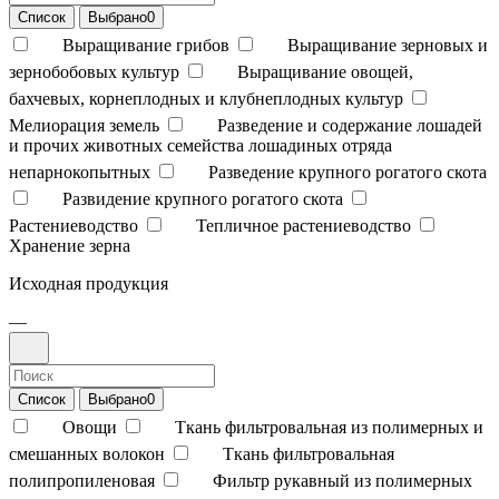
Список
Выбрано
0
Выращивание грибов
Выращивание зерновых и
зернобобовых культур
Выращивание овощей,
бахчевых, корнеплодных и клубнеплодных культур
Мелиорация земель
Разведение и содержание лошадей
и прочих животных семейства лошадиных отряда
непарнокопытных
Разведение крупного рогатого скота
Развидение крупного рогатого скота
Растениеводство
Тепличное растениеводство
Хранение зерна
Исходная продукция
—
Список
Выбрано
0
Овощи
Ткань фильтровальная из полимерных и
смешанных волокон
Ткань фильтровальная
полипропиленовая
Фильтр рукавный из полимерных