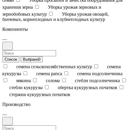
семян
Уборка просыпей и зачистка оборудования для
хранения зерна
Уборка урожая зерновых и
зернобобовых культур
Уборка урожая овощей,
бахчевых, корнеплодных и клубнеплодных культур
Компоненты
—
Список
Выбрано
0
семена сельскохозяйственных культур
семена
кукурузы
семена рапса
семена подсолнечника
мякина
солома
стебли подсолнечника
стебли кукурузы
обертка кукурузных початков
стержни кукурузных початков
Производство
—