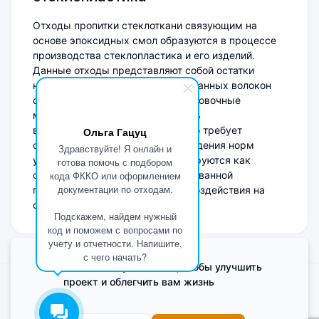
Отходы пропитки стеклоткани связующим на
основе эпоксидных смол образуются в процессе
производства стеклопластика и его изделий.
Данные отходы представляют собой остатки
неиспользованной смолы, пропитанных волокон
стеклоткани и загрязненные упаковочные
материалы. Они могут содержать
высокоактивные компоненты, что требует
Ольга Гацуц
осторожного обращения и соблюдения норм
Здравствуйте! Я онлайн и
утилизации. Отходы классифицируются как
готова помочь с подбором
опасные и требуют специализированной
кода ФККО или оформлением
документации по отходам.
переработки для минимизации воздействия на
окружающую среду.
Подскажем, найдем нужный
код и поможем с вопросами по
учету и отчетности. Напишите,
с чего начать?
Мы используем Cookie, чтобы улучшить
проект и облегчить вам жизнь
Поделиться мнением о сайте
Cookies