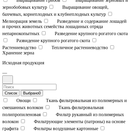
Выращивание грибов
Выращивание зерновых и
зернобобовых культур
Выращивание овощей,
бахчевых, корнеплодных и клубнеплодных культур
Мелиорация земель
Разведение и содержание лошадей
и прочих животных семейства лошадиных отряда
непарнокопытных
Разведение крупного рогатого скота
Развидение крупного рогатого скота
Растениеводство
Тепличное растениеводство
Хранение зерна
Исходная продукция
—
Список
Выбрано
0
Овощи
Ткань фильтровальная из полимерных и
смешанных волокон
Ткань фильтровальная
полипропиленовая
Фильтр рукавный из полимерных
волокон
Фильтрующие элементы (патроны) на основе
графита
Фильтры воздушные картонные