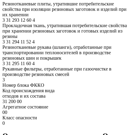
Резинотканевые плиты, утратившие потребительские
свойства при изоляции резиновых заготовок и изделий при
их хранении
3
31
293
12
60
4
Прокладочная ткань, утратившая потребительские свойства
при хранении резиновых заготовок и готовых изделий из
резины
3
31
294
11
52
4
Резинотканевые рукава (шланги), отработанные при
транспортировании теплоносителей в производстве
резиновых шин и покрышек
3
31
295
11
60
4
Рукавные фильтры, отработанные при газоочистке в
производстве резиновых смесей
3
Номер блока ФККО
Код происхождения вида
отходов и их состава
31 200 00
Агрегатное состояние
00
Класс опасности
0