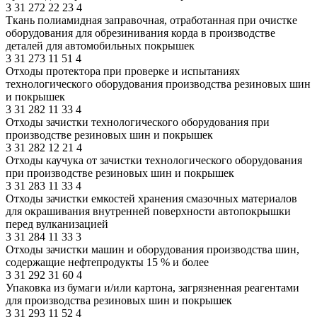
3
31
272
22
23
4
Ткань полиамидная заправочная, отработанная при очистке
оборудования для обрезинивания корда в производстве
деталей для автомобильных покрышек
3
31
273
11
51
4
Отходы протектора при проверке и испытаниях
технологического оборудования производства резиновых шин
и покрышек
3
31
282
11
33
4
Отходы зачистки технологического оборудования при
производстве резиновых шин и покрышек
3
31
282
12
21
4
Отходы каучука от зачистки технологического оборудования
при производстве резиновых шин и покрышек
3
31
283
11
33
4
Отходы зачистки емкостей хранения смазочных материалов
для окрашивания внутренней поверхности автопокрышки
перед вулканизацией
3
31
284
11
33
3
Отходы зачистки машин и оборудования производства шин,
содержащие нефтепродукты 15 % и более
3
31
292
31
60
4
Упаковка из бумаги и/или картона, загрязненная реагентами
для производства резиновых шин и покрышек
3
31
293
11
52
4