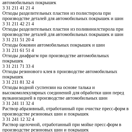
автомобильных покрышек
3
31
211
41
21
4
Отходы разделительных пластин из полистирола при
производстве деталей для автомобильных покрышек и шин
3
31
211
42
21
4
Отходы разделительных пластин из поливинилстирола при
производстве деталей для автомобильных покрышек и шин
3
31
211
51
20
4
Отходы боковин автомобильных покрышек и шин
3
31
211
61
51
4
Отходы диафрагм при производстве автомобильных
покрышек
3
31
211
71
33
4
Отходы резинового клея в производстве автомобильных
покрышек
3
31
211
81
32
4
Отходы водной суспензии на основе талька и
высокомолекулярных соединений для обработки шин перед
вулканизацией в производстве автомобильных шин
3
31
241
11
32
4
Раствор абразивный, отработанный при очистке пресс-форм в
производстве резиновых шин и покрышек
3
31
241
12
32
4
Раствор щелочной, отработанный при мойке пресс-форм в
производстве резиновых шин и покрышек