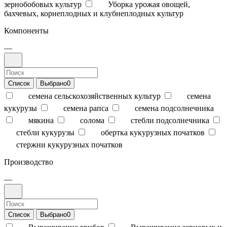
зернобобовых культур
Уборка урожая овощей,
бахчевых, корнеплодных и клубнеплодных культур
Компоненты
—
Список
Выбрано
0
семена сельскохозяйственных культур
семена
кукурузы
семена рапса
семена подсолнечника
мякина
солома
стебли подсолнечника
стебли кукурузы
обертка кукурузных початков
стержни кукурузных початков
Производство
—
Список
Выбрано
0