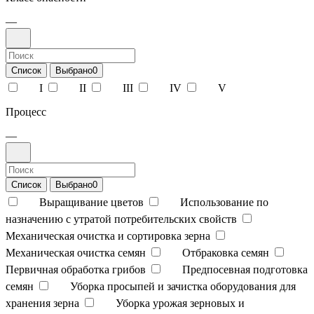
—
Список
Выбрано
0
I
II
III
IV
V
Процесс
—
Список
Выбрано
0
Выращивание цветов
Использование по
назначению с утратой потребительских свойств
Механическая очистка и сортировка зерна
Механическая очистка семян
Отбраковка семян
Первичная обработка грибов
Предпосевная подготовка
семян
Уборка просыпей и зачистка оборудования для
хранения зерна
Уборка урожая зерновых и