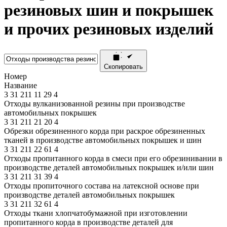
резиновых шин и покрышек
и прочих резиновых изделий
Скопировать
Номер
Название
3
31
211
11
29
4
Отходы вулканизованной резины при производстве
автомобильных покрышек
3
31
211
21
20
4
Обрезки обрезиненного корда при раскрое обрезиненных
тканей в производстве автомобильных покрышек и шин
3
31
211
22
61
4
Отходы пропитанного корда в смеси при его обрезинивании в
производстве деталей автомобильных покрышек и/или шин
3
31
211
31
39
4
Отходы пропиточного состава на латексной основе при
производстве деталей автомобильных покрышек
3
31
211
32
61
4
Отходы ткани хлопчатобумажной при изготовлении
пропитанного корда в производстве деталей для