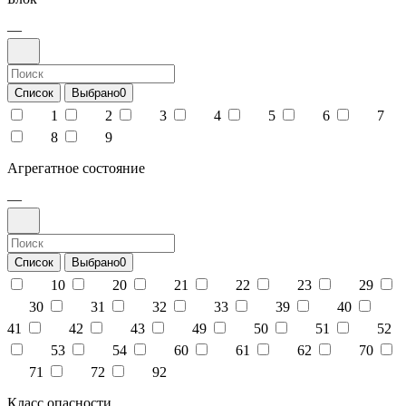
—
Список
Выбрано
0
1
2
3
4
5
6
7
8
9
Агрегатное состояние
—
Список
Выбрано
0
10
20
21
22
23
29
30
31
32
33
39
40
41
42
43
49
50
51
52
53
54
60
61
62
70
71
72
92
Класс опасности