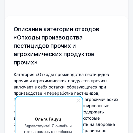
Описание категории отходов
«Отходы производства
пестицидов прочих и
агрохимических продуктов
прочих»
Категория «Отходы производства пестицидов
прочих и агрохимических продуктов прочих»
включает в себя остатки, образующиеся при
производстве и переработке пестицидов,
гербицидов, фунгицидов и других агрохимических
веществ, не вошедших в специализированные
подкатегории. Эти отходы могут содержать
активные химические вещества, которые
Ольга Гацуц
способны негативно воздействовать на здоровье
Здравствуйте! Я онлайн и
человека и окружающую среду. Правильное
готова помочь с подбором