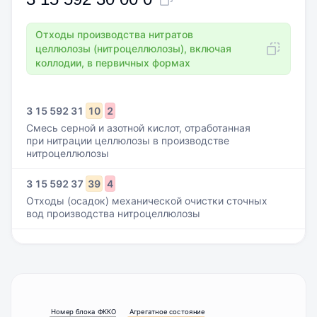
Отходы производства нитратов
целлюлозы (нитроцеллюлозы), включая
коллодии, в первичных формах
3
15
592
31
10
2
Смесь серной и азотной кислот, отработанная
при нитрации целлюлозы в производстве
нитроцеллюлозы
3
15
592
37
39
4
Отходы (осадок) механической очистки сточных
вод производства нитроцеллюлозы
Номер блока ФККО
Агрегатное состояние