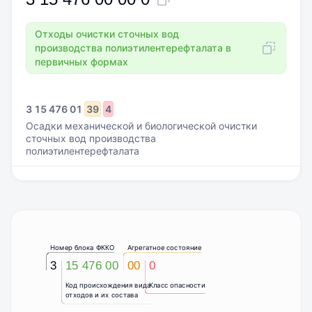
Отходы очистки сточных вод
производства полиэтилентерефталата в
первичных формах
3
15
476
01
39
4
Осадки механической и биологической очистки
сточных вод производства
полиэтилентерефталата
Номер блока ФККО
Агрегатное состояние
3
15 476 00
00
0
Код происхождения вида
Класс опасности
отходов и их состава