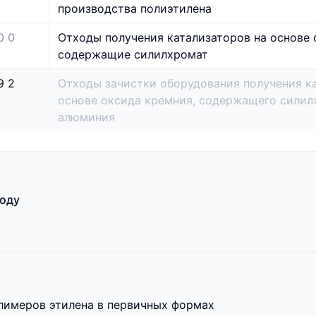
производства полиэтилена
0 0
Отходы получения катализаторов на основе 
содержащие силилхромат
9 2
Отходы зачистки оборудования получения ка
основе оксида кремния, содержащего силил
алюминия
ходу
лимеров этилена в первичных формах