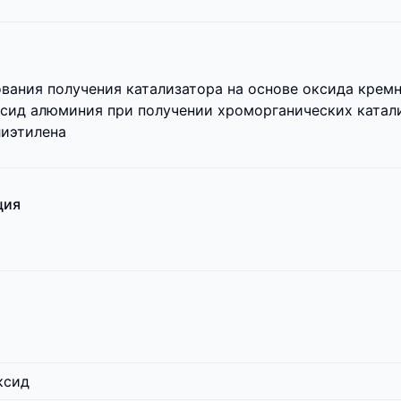
вания получения катализатора на основе оксида крем
сид алюминия при получении хроморганических катал
лиэтилена
ция
ксид