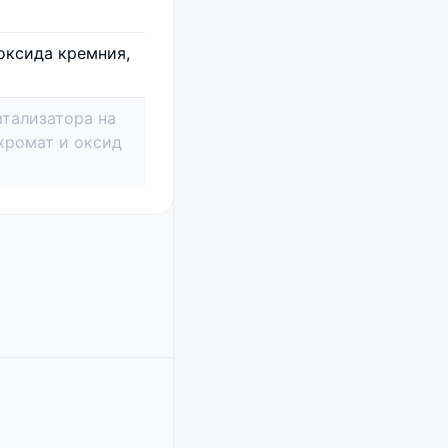
оксида кремния,
тализатора на
хромат и оксид