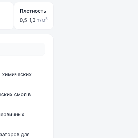
Плотность
3
0,5-1,0
т/м
и химических
еских смол в
первичных
заторов для