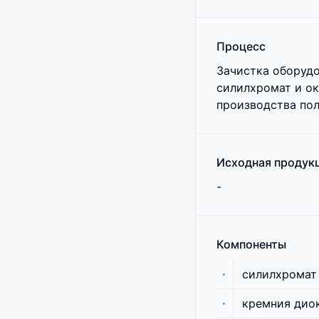
Процесс
Зачистка оборудо
силилхромат и ок
производства по
Исходная продук
-
Компоненты
силилхромат
кремния дио