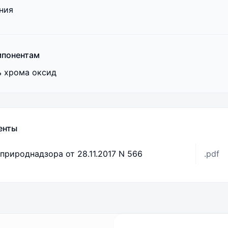
ния
мпонентам
 хрома оксид
енты
природнадзора от 28.11.2017 N 566
.pdf