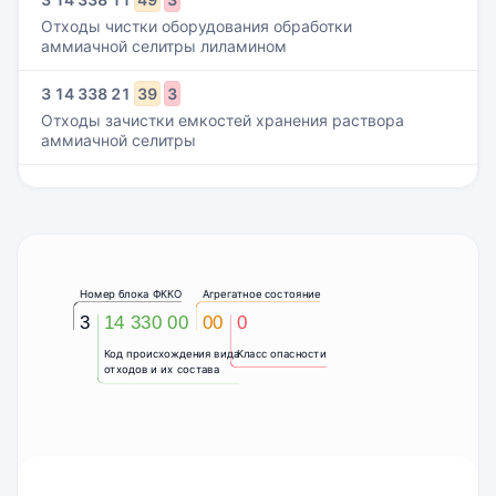
Отходы чистки оборудования обработки
аммиачной селитры лиламином
3
14
338
21
39
3
Отходы зачистки емкостей хранения раствора
аммиачной селитры
Номер блока ФККО
Агрегатное состояние
3
14 330 00
00
0
Код происхождения вида
Класс опасности
отходов и их состава