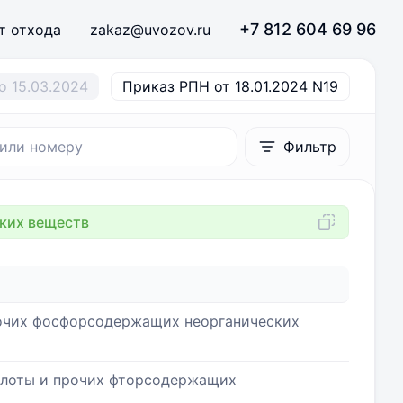
+7 812 604 69 96
т отхода
zakaz@uvozov.ru
о 15.03.2024
Приказ РПН от 18.01.2024 N19
Фильтр
ких веществ
рочих фосфорсодержащих неорганических
слоты и прочих фторсодержащих