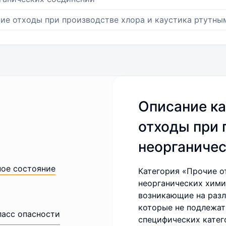
ие отходы при производстве хлора и каустика ртутн
Описание ка
отходы при 
неорганичес
ное состояние
Категория «Прочие о
неорганических хими
возникающие на разл
которые не подлежат
ласс опасности
специфических катег