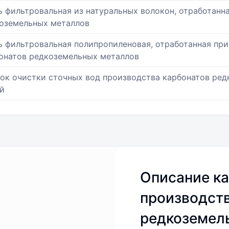
ь фильтровальная из натуральных волокон, отработанн
оземельных металлов
ь фильтровальная полипропиленовая, отработанная при
онатов редкоземельных металлов
ок очистки сточных вод производства карбонатов ре
й
Описание ка
производст
редкоземель