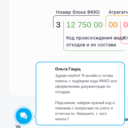
Номер блока ФККО
Агрегат
3
12 750 00
00
0
Код происхождения вида
К
отходов и их состава
Ольга Гацуц
Здравствуйте! Я онлайн и готова
помочь с подбором кода ФККО или
оформлением документации по
отходам.
Подскажем, найдем нужный код и
поможем с вопросами по учету и
отчетности. Напишите, с чего
начать?
Мы используем Cookie, чтобы улучши
Увозов
2026