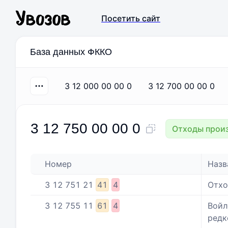
Посетить сайт
База данных ФККО
3 12 000 00 00 0
3 12 700 00 00 0
3 12 750 00 00 0
Отходы произ
Номер
Назв
3
12
751
21
41
4
Отхо
3
12
755
11
61
4
Войл
редк