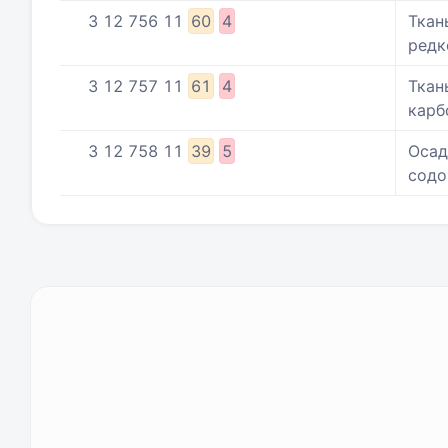
3
12
756
11
60
4
Ткан
редк
3
12
757
11
61
4
Ткан
карб
3
12
758
11
39
5
Осад
содо