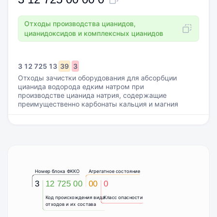
Отходы производства цианидов,
цианидоксидов и комплексных цианидов
3
12
725
13
39
3
Отходы зачистки оборудования для абсорбции
цианида водорода едким натром при
производстве цианида натрия, содержащие
преимущественно карбонаты кальция и магния
Номер блока ФККО
Агрегатное состояние
3
12 725 00
00
0
Код происхождения вида
Класс опасности
отходов и их состава