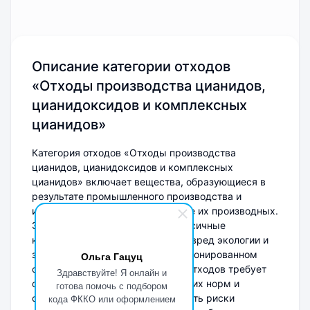
Описание категории отходов
«Отходы производства цианидов,
цианидоксидов и комплексных
цианидов»
Категория отходов «Отходы производства
цианидов, цианидоксидов и комплексных
цианидов» включает вещества, образующиеся в
результате промышленного производства и
использования цианидов, а также их производных.
Эти отходы могут содержать токсичные
компоненты, способные нанести вред экологии и
здоровью человека при несанкционированном
Ольга Гацуц
обращении. Утилизация данных отходов требует
Здравствуйте! Я онлайн и
соблюдения строгих экологических норм и
готова помочь с подбором
стандартов, чтобы минимизировать риски
кода ФККО или оформлением