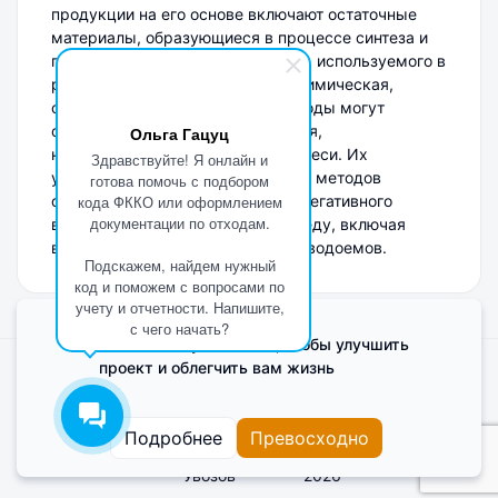
продукции на его основе включают остаточные
материалы, образующиеся в процессе синтеза и
переработки хлористого кальция, используемого в
различных отраслях, таких как химическая,
строительная и пищевая. Эти отходы могут
содержать хлористые соединения,
Ольга Гацуц
неорганические вещества и примеси. Их
Здравствуйте! Я онлайн и
утилизация требует специальных методов
готова помочь с подбором
обработки для предотвращения негативного
кода ФККО или оформлением
документации по отходам.
воздействия на окружающую среду, включая
возможное загрязнение почвы и водоемов.
Подскажем, найдем нужный
код и поможем с вопросами по
учету и отчетности. Напишите,
с чего начать?
Мы используем Cookie, чтобы улучшить
проект и облегчить вам жизнь
Поделиться мнением о сайте
Cookies
Пользовательское соглашение
Подробнее
Превосходно
Увозов
2026