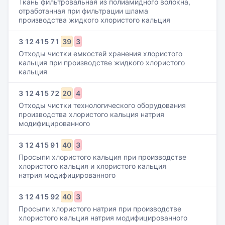
Ткань фильтровальная из полиамидного волокна,
отработанная при фильтрации шлама
производства жидкого хлористого кальция
3
12
415
71
39
3
Отходы чистки емкостей хранения хлористого
кальция при производстве жидкого хлористого
кальция
3
12
415
72
20
4
Отходы чистки технологического оборудования
производства хлористого кальция натрия
модифицированного
3
12
415
91
40
3
Просыпи хлористого кальция при производстве
хлористого кальция и хлористого кальция
натрия модифицированного
3
12
415
92
40
3
Просыпи хлористого натрия при производстве
хлористого кальция натрия модифицированного