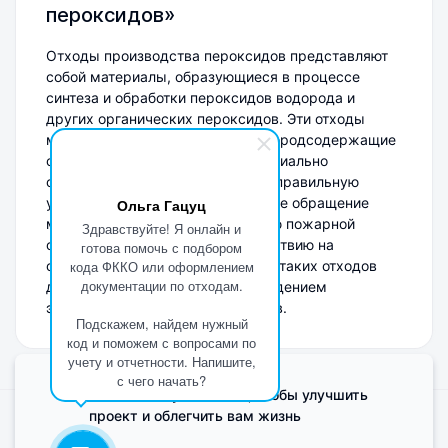
пероксидов»
Отходы производства пероксидов представляют
собой материалы, образующиеся в процессе
синтеза и обработки пероксидов водорода и
других органических пероксидов. Эти отходы
могут содержать активные кислородсодержащие
соединения, что делает их потенциально
опасными. Важно обеспечить их правильную
утилизацию, так как неправильное обращение
Ольга Гацуц
может привести к возникновению пожарной
Здравствуйте! Я онлайн и
опасности и негативному воздействию на
готова помочь с подбором
окружающую среду. Утилизация таких отходов
кода ФККО или оформлением
документации по отходам.
должна осуществляться с соблюдением
экологических норм и стандартов.
Подскажем, найдем нужный
код и поможем с вопросами по
учету и отчетности. Напишите,
с чего начать?
Мы используем Cookie, чтобы улучшить
проект и облегчить вам жизнь
Поделиться мнением о сайте
Cookies