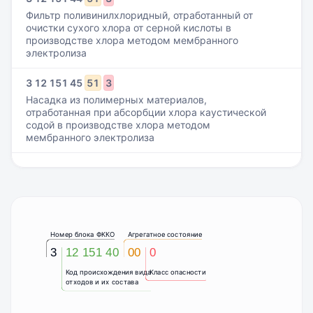
Фильтр поливинилхлоридный, отработанный от
очистки сухого хлора от серной кислоты в
производстве хлора методом мембранного
электролиза
3
12
151
45
51
3
Насадка из полимерных материалов,
отработанная при абсорбции хлора каустической
содой в производстве хлора методом
мембранного электролиза
Номер блока ФККО
Агрегатное состояние
3
12 151 40
00
0
Код происхождения вида
Класс опасности
отходов и их состава