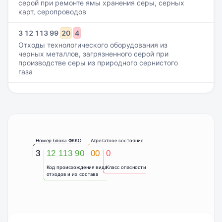
серой при ремонте ямы хранения серы, серных
карт, серопроводов
3
12
113
99
20
4
Отходы технологического оборудования из
черных металлов, загрязненного серой при
производстве серы из природного сернистого
газа
Номер блока ФККО
Агрегатное состояние
3
12 113 90
00
0
Код происхождения вида
Класс опасности
отходов и их состава