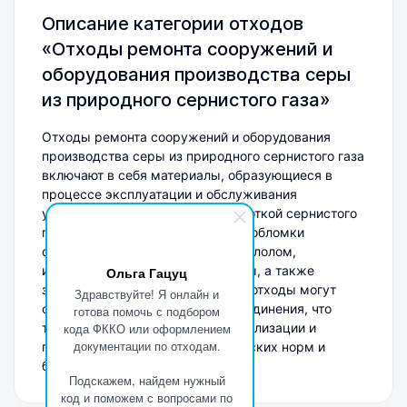
Описание категории отходов
«Отходы ремонта сооружений и
оборудования производства серы
из природного сернистого газа»
Отходы ремонта сооружений и оборудования
производства серы из природного сернистого газа
включают в себя материалы, образующиеся в
процессе эксплуатации и обслуживания
установок, связанных с переработкой сернистого
газа. К таким отходам относятся обломки
строительных материалов, металлолом,
изношенные детали и компоненты, а также
Ольга Гацуц
загрязненные упаковки. Данные отходы могут
Здравствуйте! Я онлайн и
содержать серу и сернистые соединения, что
готова помочь с подбором
требует особого подхода к их утилизации и
кода ФККО или оформлением
документации по отходам.
переработке с учетом экологических норм и
безопасности.
Подскажем, найдем нужный
код и поможем с вопросами по