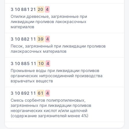
3
10
881
21
20
4
Опилки древесные, загрязненные при
ликвидации проливов лакокрасочных
материалов
3
10
882
11
39
4
Песок, загрязненный при ликвидации проливов
лакокрасочных материалов
3
10
885
11
10
4
Промывные воды при ликвидации проливов
органических нитросоединений производства
взрывчатых веществ
3
10
892
11
61
4
Смесь сорбентов полипропиленовых,
загрязненных при ликвидации проливов
неорганических кислот и/или щелочей
(содержание загрязнителей менее 4%)