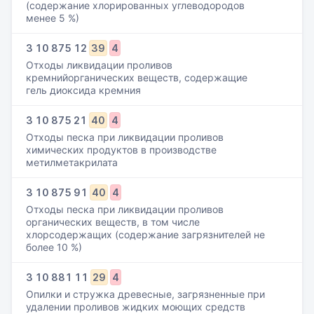
(содержание хлорированных углеводородов
менее 5 %)
3
10
875
12
39
4
Отходы ликвидации проливов
кремнийорганических веществ, содержащие
гель диоксида кремния
3
10
875
21
40
4
Отходы песка при ликвидации проливов
химических продуктов в производстве
метилметакрилата
3
10
875
91
40
4
Отходы песка при ликвидации проливов
органических веществ, в том числе
хлорсодержащих (содержание загрязнителей не
более 10 %)
3
10
881
11
29
4
Опилки и стружка древесные, загрязненные при
удалении проливов жидких моющих средств