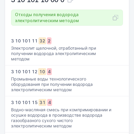
Отходы получения водорода
электролитическим методом
3
10
101
11
32
2
Электролит щелочной, отработанный при
получении водорода электролитическим
методом
3
10
101
12
10
4
Промывные воды технологического
оборудования при получении водорода
электролитическим методом
3
10
101
15
31
4
Водно-масляная смесь при компримировании и
осушке водорода в производстве водорода
газообразного сухого чистого
электролитическим методом