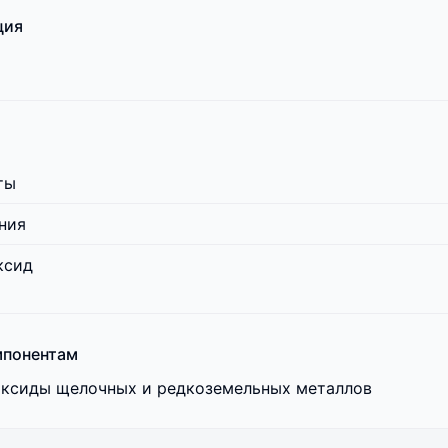
ция
ты
ния
ксид
мпонентам
 оксиды щелочных и редкоземельных металлов