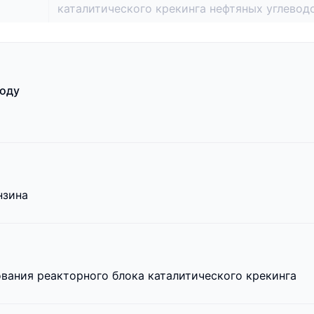
каталитического крекинга нефтяных углевод
ходу
нзина
вания реакторного блока каталитического крекинга