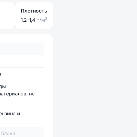
Плотность
3
1,2-1,4
т/м
в
оды
атериалов, не
ензина и
 блока