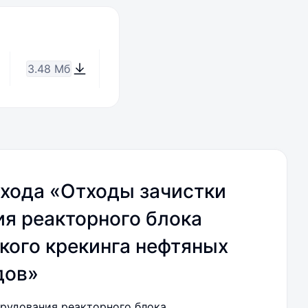
3.48 Мб
хода «Отходы зачистки
я реакторного блока
кого крекинга нефтяных
дов»
рудования реакторного блока