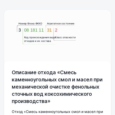
Номер блока ФККО
Агрегатное состояние
3
08 181 11
31
2
Код происхождения вида
Класс опасности
отходов и их состава
Описание отхода «Смесь
каменноугольных смол и масел при
механической очистке фенольных
сточных вод коксохимического
производства»
Отход «Смесь каменноугольных смол и масел при