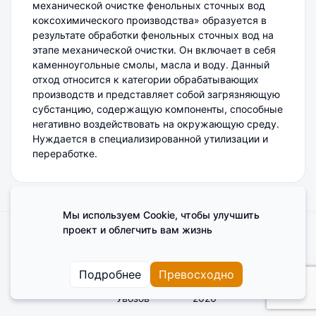
механической очистке фенольных сточных вод
коксохимического производства» образуется в
результате обработки фенольных сточных вод на
этапе механической очистки. Он включает в себя
каменноугольные смолы, масла и воду. Данный
отход относится к категории обрабатывающих
производств и представляет собой загрязняющую
субстанцию, содержащую компоненты, способные
негативно воздействовать на окружающую среду.
Нуждается в специализированной утилизации и
переработке.
Мы используем Cookie, чтобы улучшить
проект и облегчить вам жизнь
Поделиться мнением о сайте
Cookies
Пользовательское соглашение
Подробнее
Превосходно
Увозов
2026