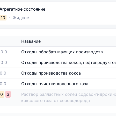
Агрегатное состояние
10
Жидкое
Название
0 0
Отходы обрабатывающих производств
0 0
Отходы производства кокса, нефтепродукто
0 0
Отходы производства кокса
0 0
Отходы очистки коксового газа
10
3
Раствор балластных солей содово-гидрохин
коксового газа от сероводорода