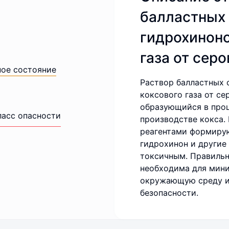
балластных 
гидрохиноно
газа от сер
ное состояние
Раствор балластных 
коксового газа от с
образующийся в проц
ласс опасности
производстве кокса.
реагентами формиру
гидрохинон и другие
токсичным. Правильн
необходима для мини
окружающую среду и
безопасности.