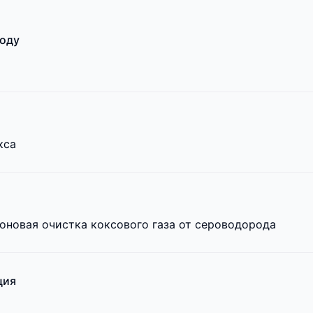
ходу
кса
новая очистка коксового газа от сероводорода
ция