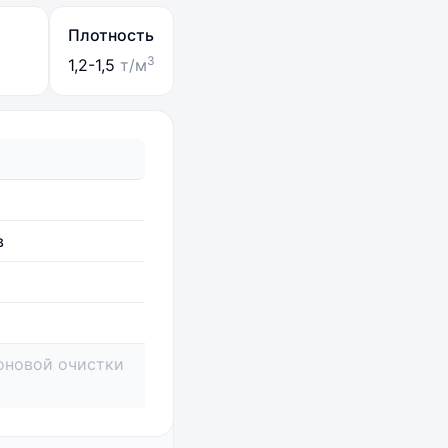
Плотность
3
1,2-1,5
т/м
в
оновой очистки