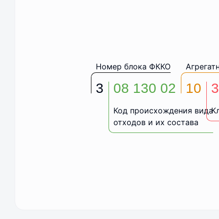
Номер блока ФККО
Агрегат
3
08 130 02
10
3
Код происхождения вида
К
отходов и их состава