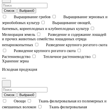
Список
Выбрано
0
Выращивание грибов
Выращивание зерновых и
зернобобовых культур
Выращивание овощей,
бахчевых, корнеплодных и клубнеплодных культур
Мелиорация земель
Разведение и содержание лошадей
и прочих животных семейства лошадиных отряда
непарнокопытных
Разведение крупного рогатого скота
Развидение крупного рогатого скота
Растениеводство
Тепличное растениеводство
Хранение зерна
Исходная продукция
—
Список
Выбрано
0
Овощи
Ткань фильтровальная из полимерных и
смешанных волокон
Ткань фильтровальная