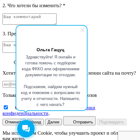
2. Что хотели бы изменить?
*
3. Предложения и фантазии
*
Ольга Гацуц
Здравствуйте! Я онлайн и
готова помочь с подбором
Спасибо за ваш отзыв
кода ФККО или оформлением
Хотите получать уведомления об обновлении сайта на почту?
документации по отходам.
Подскажем, найдем нужный
код и поможем с вопросами по
Только новости Базы данных ФККО Увозов
учету и отчетности. Напишите,
с чего начать?
Ознакомлен с принципами
политики
конфиденциальности
.
Отменить
Назад
Далее
Отправить
Подтвердить
Мы используем Cookie, чтобы улучшить проект и облегчить
вам жизнь