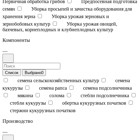
Первичная обработка грибов
Предпосевная подготовка
семян
Уборка просыпей и зачистка оборудования для
хранения зерна
Уборка урожая зерновых и
зернобобовых культур
Уборка урожая овощей,
бахчевых, корнеплодных и клубнеплодных культур
Компоненты
—
Список
Выбрано
0
семена сельскохозяйственных культур
семена
кукурузы
семена рапса
семена подсолнечника
мякина
солома
стебли подсолнечника
стебли кукурузы
обертка кукурузных початков
стержни кукурузных початков
Производство
—