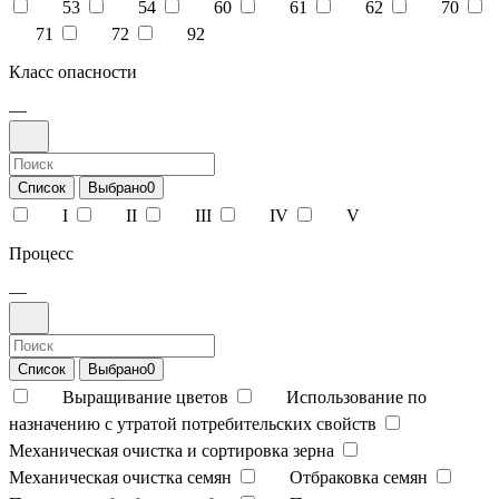
53
54
60
61
62
70
71
72
92
Класс опасности
—
Список
Выбрано
0
I
II
III
IV
V
Процесс
—
Список
Выбрано
0
Выращивание цветов
Использование по
назначению с утратой потребительских свойств
Механическая очистка и сортировка зерна
Механическая очистка семян
Отбраковка семян