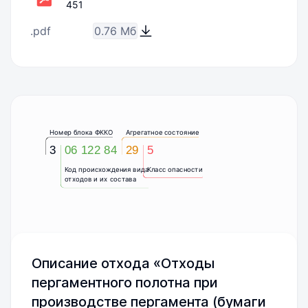
451
.pdf
0.76 Мб
Номер блока ФККО
Агрегатное состояние
3
06 122 84
29
5
Код происхождения вида
Класс опасности
отходов и их состава
Описание отхода «Отходы
пергаментного полотна при
производстве пергамента (бумаги