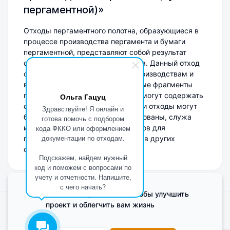
пергаментной)»
Отходы пергаментного полотна, образующиеся в
процессе производства пергамента и бумаги
пергаментной, представляют собой результат
обрезки и переработки материала. Данный отход
относится к обрабатывающим производствам и
включает в себя неиспользованные фрагменты
пергаментного полотна, которые могут содержать
Ольга Гацуц
остатки целлюлозы и добавок. Эти отходы могут
Здравствуйте! Я онлайн и
быть переработаны или утилизированы, служа
готова помочь с подбором
источником вторичных материалов для
кода ФККО или оформлением
документации по отходам.
производства или использования в других
отраслях.
Подскажем, найдем нужный
код и поможем с вопросами по
учету и отчетности. Напишите,
с чего начать?
Мы используем Cookie, чтобы улучшить
проект и облегчить вам жизнь
Поделиться мнением о сайте
Cookies