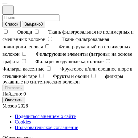
—
Список
Выбрано
0
Овощи
Ткань фильтровальная из полимерных и
смешанных волокон
Ткань фильтровальная
полипропиленовая
Фильтр рукавный из полимерных
волокон
Фильтрующие элементы (патроны) на основе
графита
Фильтры воздушные картонные
Фильтры кассетные
Фруктовое и/или овощное пюре в
стеклянной таре
Фрукты и овощи
фильтры
рукавные из синтетических волокон
Показать
Найдено:
0
Очистить
Увозов
2026
Поделиться мнением о сайте
Cookies
Пользовательское соглашение
Обратная связь