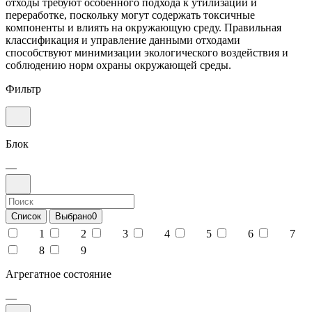
отходы требуют особенного подхода к утилизации и
переработке, поскольку могут содержать токсичные
компоненты и влиять на окружающую среду. Правильная
классификация и управление данными отходами
способствуют минимизации экологического воздействия и
соблюдению норм охраны окружающей среды.
Фильтр
Блок
—
Список
Выбрано
0
1
2
3
4
5
6
7
8
9
Агрегатное состояние
—