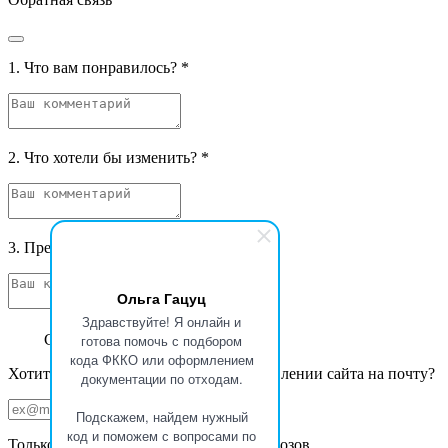
1. Что вам понравилось?
*
2. Что хотели бы изменить?
*
3. Предложения и фантазии
*
Ольга Гацуц
Здравствуйте! Я онлайн и
Спасибо за ваш отзыв
готова помочь с подбором
кода ФККО или оформлением
Хотите получать уведомления об обновлении сайта на почту?
документации по отходам.
Подскажем, найдем нужный
код и поможем с вопросами по
Только новости Базы данных ФККО Увозов