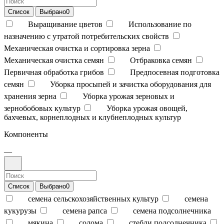
Список
Выбрано
0
Выращивание цветов
Использование по
назначению с утратой потребительских свойств
Механическая очистка и сортировка зерна
Механическая очистка семян
Отбраковка семян
Первичная обработка грибов
Предпосевная подготовка
семян
Уборка просыпей и зачистка оборудования для
хранения зерна
Уборка урожая зерновых и
зернобобовых культур
Уборка урожая овощей,
бахчевых, корнеплодных и клубнеплодных культур
Компоненты
—
Список
Выбрано
0
семена сельскохозяйственных культур
семена
кукурузы
семена рапса
семена подсолнечника
мякина
солома
стебли подсолнечника