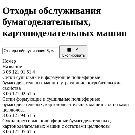
Отходы обслуживания
бумагоделательных,
картоноделательных машин
Скопировать
Номер
Название
3
06
121
91
51
4
Сетки сушильные и формующие полиэфирные
бумагоделательных машин, утратившие потребительские
свойства
3
06
121
92
51
5
Сетки формующие и сушильные полиэфирные
бумагоделательных, картоноделательных машин с остатками
целлюлозы
3
06
121
94
51
5
Сукна прессовые полиэфирные бумагоделательных,
картоноделательных машин с остатками целлюлозы
3
06
121
95
61
5