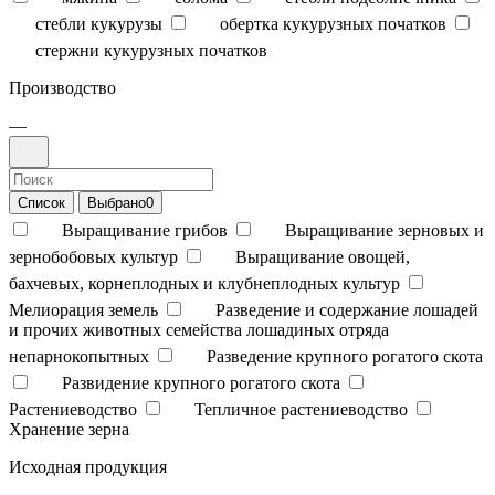
стебли кукурузы
обертка кукурузных початков
стержни кукурузных початков
Производство
—
Список
Выбрано
0
Выращивание грибов
Выращивание зерновых и
зернобобовых культур
Выращивание овощей,
бахчевых, корнеплодных и клубнеплодных культур
Мелиорация земель
Разведение и содержание лошадей
и прочих животных семейства лошадиных отряда
непарнокопытных
Разведение крупного рогатого скота
Развидение крупного рогатого скота
Растениеводство
Тепличное растениеводство
Хранение зерна
Исходная продукция