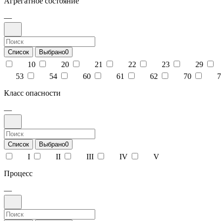
Агрегатное состояние
—
Список
Выбрано
0
10
20
21
22
23
29
53
54
60
61
62
70
7
Класс опасности
—
Список
Выбрано
0
I
II
III
IV
V
Процесс
—