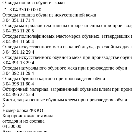
Отходы пошива обуви из кожи
3 04 330 00 00 0
Отходы пошива обуви из искусственной кожи
3
04
351
11
71
4
Отходы материалов текстильных прорезиненных при производс
3
04
353
11
20
5
Отходы полиолефиновых эластомеров обувных, затвердевших 
3
04
391
11
60
4
Отходы искусственного меха и тканей двух-, трехслойных для 
3
04
391
12
29
4
Отходы искусственного обувного меха при производстве обуви
3
04
391
13
29
4
Отходы натурального обувного меха при производстве обуви
3
04
392
11
29
4
Отходы обувного картона при производстве обуви
3
04
396
11
60
4
Обтирочный материал, загрязненный обувным клеем при произ
3
04
396
22
52
4
Кисти, загрязненные обувным клеем при производстве обуви
3
Номер блока ФККО
Код происхождения вида
отходов и их состава
04 300 00
Агрегатное состояние