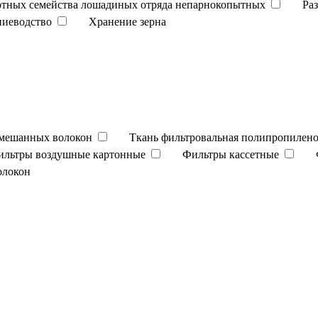
отных семейства лошадиных отряда непарнокопытных
Ра
ниеводство
Хранение зерна
смешанных волокон
Ткань фильтровальная полипропилено
ильтры воздушные картонные
Фильтры кассетные
олокон