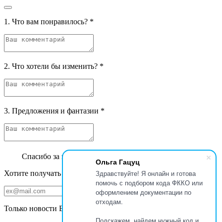
1. Что вам понравилось?
*
2. Что хотели бы изменить?
*
3. Предложения и фантазии
*
Спасибо за ваш отзыв
Ольга Гацуц
Здравствуйте! Я онлайн и готова
Хотите получать уведомления об обновлении сайта на почту?
помочь с подбором кода ФККО или
оформлением документации по
отходам.
Только новости Базы данных ФККО Увозов
Подскажем, найдем нужный код и