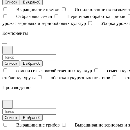
Список
Выбрано
0
Выращивание цветов
Использование по назначен
Отбраковка семян
Первичная обработка грибов
урожая зерновых и зернобобовых культур
Уборка урожая
Компоненты
—
Список
Выбрано
0
семена сельскохозяйственных культур
семена кук
стебли кукурузы
обертка кукурузных початков
ст
Производство
—
Список
Выбрано
0
Выращивание грибов
Выращивание зерновых и з