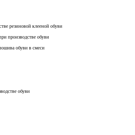
тве резиновой клееной обуви
при производстве обуви
пошива обуви в смеси
водстве обуви