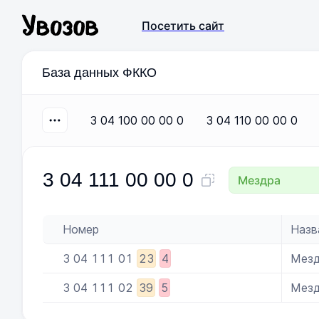
Посетить сайт
База данных ФККО
3 04 100 00 00 0
3 04 110 00 00 0
3 04 111 00 00 0
Мездра
Номер
Назв
3
04
111
01
23
4
Мез
3
04
111
02
39
5
Мезд