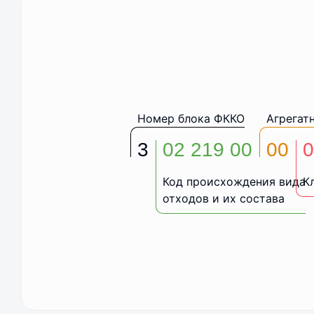
Номер блока ФККО
Агрегат
3
02 219 00
00
0
Код происхождения вида
К
отходов и их состава