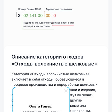
Номер блока ФККО
Агрегатное состояние
3
02 141 00
00
0
Код происхождения вида
Класс опасности
отходов и их состава
Описание категории отходов
«Отходы волокнистые шелковые»
Категория «Отходы волокнистые шелковые»
включает в себя отходы, образующиеся в
процессе производства и переработки шелковых
волокон, а также отработанные ткани и изделия,
содержащие шелк. Эти отходы могут включать
остатки пряжи, обрезки тканей и другие
материалы, содержащие натуральные или
Ольга Гацуц
синтетические волокна, подобные шелковым.
Здравствуйте! Я онлайн и