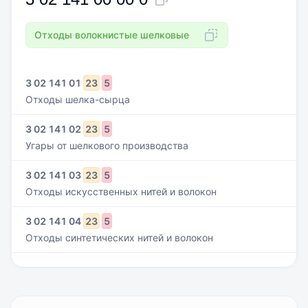
Отходы волокнистые шелковые
3
02
141
01
23
5
Отходы шелка-сырца
3
02
141
02
23
5
Угары от шелкового производства
3
02
141
03
23
5
Отходы искусственных нитей и волокон
3
02
141
04
23
5
Отходы синтетических нитей и волокон