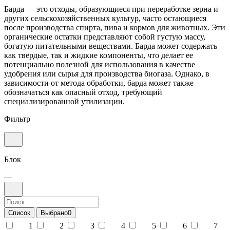
Барда — это отходы, образующиеся при переработке зерна и
других сельскохозяйственных культур, часто остающиеся
после производства спирта, пива и кормов для животных. Эти
органические остатки представляют собой густую массу,
богатую питательными веществами. Барда может содержать
как твердые, так и жидкие компоненты, что делает ее
потенциально полезной для использования в качестве
удобрения или сырья для производства биогаза. Однако, в
зависимости от метода обработки, барда может также
обозначаться как опасный отход, требующий
специализированной утилизации.
Фильтр
Блок
—
Список
Выбрано
0
1
2
3
4
5
6
7