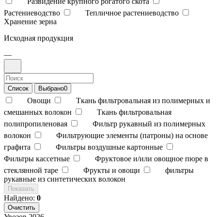
Развидение крупного рогатого скота
Растениеводство
Тепличное растениеводство
Хранение зерна
Исходная продукция
—
Список
Выбрано
0
Овощи
Ткань фильтровальная из полимерных и
смешанных волокон
Ткань фильтровальная
полипропиленовая
Фильтр рукавный из полимерных
волокон
Фильтрующие элементы (патроны) на основе
графита
Фильтры воздушные картонные
Фильтры кассетные
Фруктовое и/или овощное пюре в
стеклянной таре
Фрукты и овощи
фильтры
рукавные из синтетических волокон
Показать
Найдено:
0
Очистить
Увозов
2026