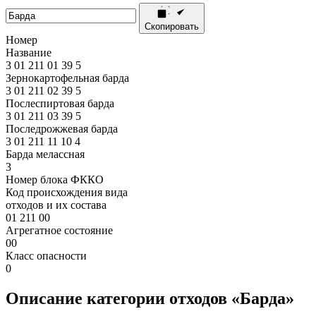
Скопировать
Номер
Название
3
01
211
01
39
5
Зернокартофельная барда
3
01
211
02
39
5
Послеспиртовая барда
3
01
211
03
39
5
Последрожжевая барда
3
01
211
11
10
4
Барда мелассная
3
Номер блока ФККО
Код происхождения вида
отходов и их состава
01 211 00
Агрегатное состояние
00
Класс опасности
0
Описание категории отходов «Барда»