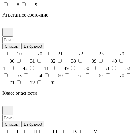
8
9
Агрегатное состояние
—
Список
Выбрано
0
10
20
21
22
23
29
30
31
32
33
39
40
41
42
43
49
50
51
52
53
54
60
61
62
70
71
72
92
Класс опасности
—
Список
Выбрано
0
I
II
III
IV
V