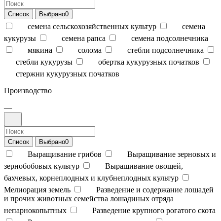
Список
Выбрано
0
семена сельскохозяйственных культур
семена
кукурузы
семена рапса
семена подсолнечника
мякина
солома
стебли подсолнечника
стебли кукурузы
обертка кукурузных початков
стержни кукурузных початков
Производство
—
Список
Выбрано
0
Выращивание грибов
Выращивание зерновых и
зернобобовых культур
Выращивание овощей,
бахчевых, корнеплодных и клубнеплодных культур
Мелиорация земель
Разведение и содержание лошадей
и прочих животных семейства лошадиных отряда
непарнокопытных
Разведение крупного рогатого скота