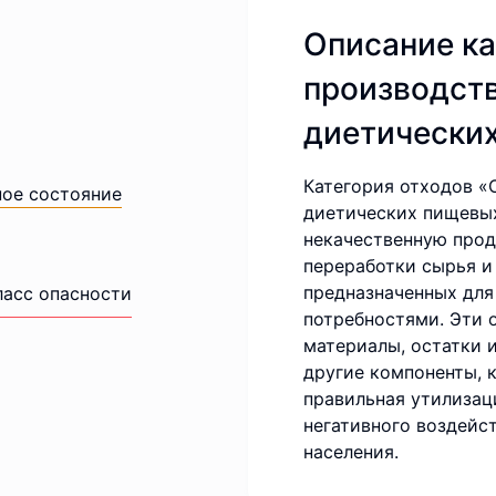
Описание ка
производств
диетически
Категория отходов «
ное состояние
диетических пищевых
некачественную прод
переработки сырья и
предназначенных для
ласс опасности
потребностями. Эти 
материалы, остатки 
другие компоненты, 
правильная утилизац
негативного воздейс
населения.