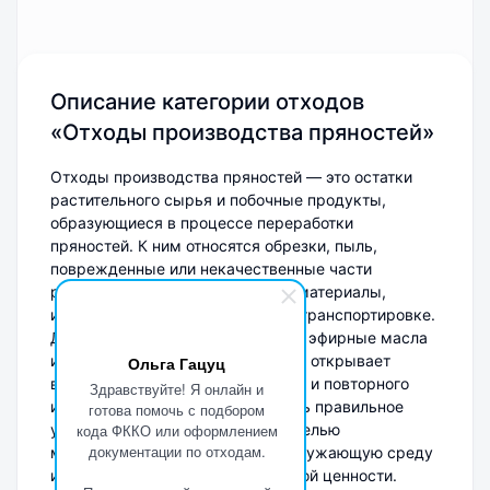
Описание категории отходов
«Отходы производства пряностей»
Отходы производства пряностей — это остатки
растительного сырья и побочные продукты,
образующиеся в процессе переработки
пряностей. К ним относятся обрезки, пыль,
поврежденные или некачественные части
растений, а также упаковочные материалы,
использованные при хранении и транспортировке.
Данные отходы могут содержать эфирные масла
и другие ценные компоненты, что открывает
Ольга Гацуц
возможности для их переработки и повторного
Здравствуйте! Я онлайн и
использования. Важно обеспечить правильное
готова помочь с подбором
управление такими отходами с целью
кода ФККО или оформлением
документации по отходам.
минимизации воздействия на окружающую среду
и максимизации их экономической ценности.