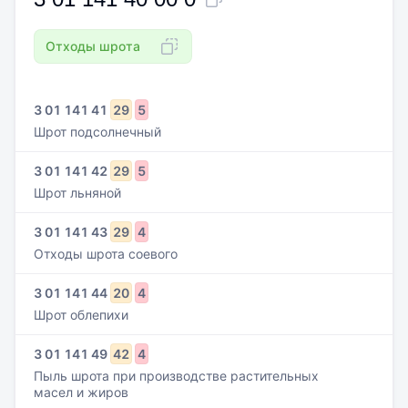
Отходы шрота
3
01
141
41
29
5
Шрот подсолнечный
3
01
141
42
29
5
Шрот льняной
3
01
141
43
29
4
Отходы шрота соевого
3
01
141
44
20
4
Шрот облепихи
3
01
141
49
42
4
Пыль шрота при производстве растительных
масел и жиров