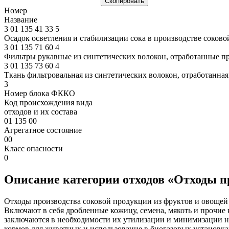
Скопировать
Номер
Название
3
01
135
41
33
5
Осадок осветления и стабилизации сока в производстве соков
3
01
135
71
60
4
Фильтры рукавные из синтетических волокон, отработанные пр
3
01
135
73
60
4
Ткань фильтровальная из синтетических волокон, отработанна
3
Номер блока ФККО
Код происхождения вида
отходов и их состава
01 135 00
Агрегатное состояние
00
Класс опасности
0
Описание категории отходов «Отходы п
Отходы производства соковой продукции из фруктов и овощей 
Включают в себя дробленные кожицу, семена, мякоть и прочие
заключаются в необходимости их утилизации и минимизации 
кормов для животных и использование в биогазовых установка