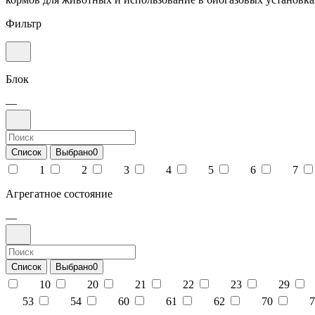
Фильтр
Блок
—
Список
Выбрано
0
1
2
3
4
5
6
7
Агрегатное состояние
—
Список
Выбрано
0
10
20
21
22
23
29
53
54
60
61
62
70
7