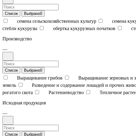
Список
Выбрано
0
семена сельскохозяйственных культур
семена кук
стебли кукурузы
обертка кукурузных початков
ст
Производство
—
Список
Выбрано
0
Выращивание грибов
Выращивание зерновых и з
земель
Разведение и содержание лошадей и прочих жив
рогатого скота
Растениеводство
Тепличное расте
Исходная продукция
—
Список
Выбрано
0