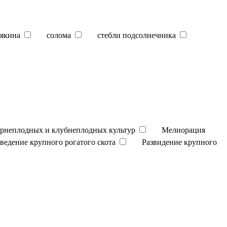
якина
солома
стебли подсолнечника
орнеплодных и клубнеплодных культур
Мелиорация
зведение крупного рогатого скота
Развидение крупного