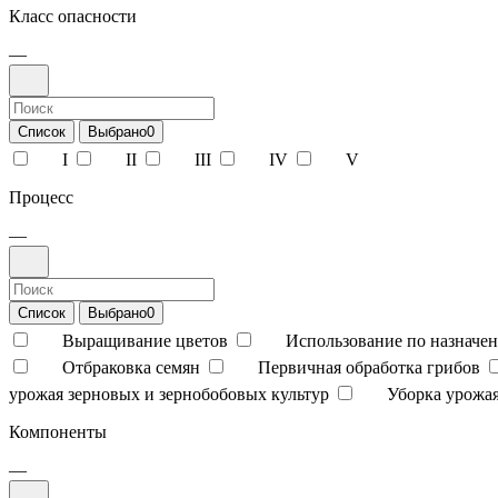
Класс опасности
—
Список
Выбрано
0
I
II
III
IV
V
Процесс
—
Список
Выбрано
0
Выращивание цветов
Использование по назначен
Отбраковка семян
Первичная обработка грибов
урожая зерновых и зернобобовых культур
Уборка урожая
Компоненты
—