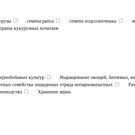
урузы
семена рапса
семена подсолнечника
м
ержни кукурузных початков
ернобобовых культур
Выращивание овощей, бахчевых, к
отных семейства лошадиных отряда непарнокопытных
Ра
ниеводство
Хранение зерна