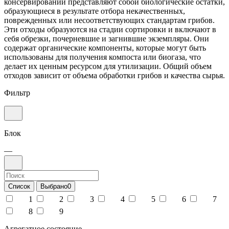
консервировании представляют собой биологические остатки,
образующиеся в результате отбора некачественных,
поврежденных или несоответствующих стандартам грибов.
Эти отходы образуются на стадии сортировки и включают в
себя обрезки, почерневшие и загнившие экземпляры. Они
содержат органические компоненты, которые могут быть
использованы для получения компоста или биогаза, что
делает их ценным ресурсом для утилизации. Общий объем
отходов зависит от объема обработки грибов и качества сырья.
Фильтр
Блок
—
Список
Выбрано
0
1
2
3
4
5
6
7
8
9
Агрегатное состояние