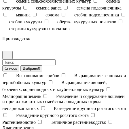
семена сельскохозяйственных культур
семена
кукурузы
семена рапса
семена подсолнечника
мякина
солома
стебли подсолнечника
стебли кукурузы
обертка кукурузных початков
стержни кукурузных початков
Производство
—
Список
Выбрано
0
Выращивание грибов
Выращивание зерновых и
зернобобовых культур
Выращивание овощей,
бахчевых, корнеплодных и клубнеплодных культур
Мелиорация земель
Разведение и содержание лошадей
и прочих животных семейства лошадиных отряда
непарнокопытных
Разведение крупного рогатого скота
Развидение крупного рогатого скота
Растениеводство
Тепличное растениеводство
Хранение зерна