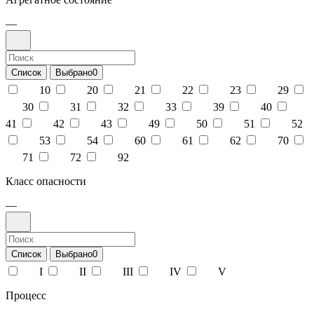
—
Список
Выбрано
0
10
20
21
22
23
29
30
31
32
33
39
40
41
42
43
49
50
51
52
53
54
60
61
62
70
71
72
92
Класс опасности
—
Список
Выбрано
0
I
II
III
IV
V
Процесс