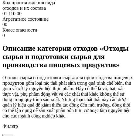
Код происхождения вида
отходов и их состава
01 110 00
Агрегатное состояние
00
Класс опасности
0
Описание категории отходов «Отходы
сырья и подготовки сырья для
производства пищевых продуктов»
Отходы сырья и подготовки сырья для производства пищевых
продуктов gồm loại rác thải phát sinh trong quá trình chế biến, thu
gom và xử lý nguyên liệu thực phẩm. Đây có thể là vỏ, hạt, xác
thực vật, phụ phẩm động vật và các chất thải khác không thể sử
dụng trong quy trình sản xuất. Những loại chất thải này cần được
quản lý hiệu quả để giảm thiểu tác động đến môi trường, đồng thời
có thể tận dụng để sản xuất phân bón hữu cơ hoặc làm nguyên liệu
cho các ngành công nghiệp khác.
Фильтр