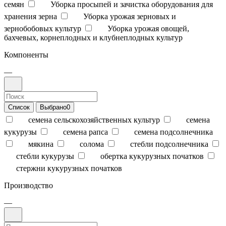
семян
Уборка просыпей и зачистка оборудования для
хранения зерна
Уборка урожая зерновых и
зернобобовых культур
Уборка урожая овощей,
бахчевых, корнеплодных и клубнеплодных культур
Компоненты
—
Список
Выбрано
0
семена сельскохозяйственных культур
семена
кукурузы
семена рапса
семена подсолнечника
мякина
солома
стебли подсолнечника
стебли кукурузы
обертка кукурузных початков
стержни кукурузных початков
Производство
—