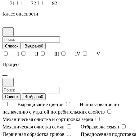
71
72
92
Класс опасности
—
Список
Выбрано
0
I
II
III
IV
V
Процесс
—
Список
Выбрано
0
Выращивание цветов
Использование по
назначению с утратой потребительских свойств
Механическая очистка и сортировка зерна
Механическая очистка семян
Отбраковка семян
Первичная обработка грибов
Предпосевная подготовка