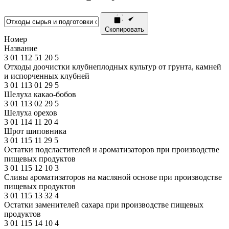
Скопировать
Номер
Название
3
01
112
51
20
5
Отходы доочистки клубнеплодных культур от грунта, камней
и испорченных клубней
3
01
113
01
29
5
Шелуха какао-бобов
3
01
113
02
29
5
Шелуха орехов
3
01
114
11
20
4
Шрот шиповника
3
01
115
11
29
5
Остатки подсластителей и ароматизаторов при производстве
пищевых продуктов
3
01
115
12
10
3
Сливы ароматизаторов на масляной основе при производстве
пищевых продуктов
3
01
115
13
32
4
Остатки заменителей сахара при производстве пищевых
продуктов
3
01
115
14
10
4