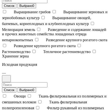
Список
Выбрано
0
Выращивание грибов
Выращивание зерновых и
зернобобовых культур
Выращивание овощей,
бахчевых, корнеплодных и клубнеплодных культур
Мелиорация земель
Разведение и содержание лошадей
и прочих животных семейства лошадиных отряда
непарнокопытных
Разведение крупного рогатого скота
Развидение крупного рогатого скота
Растениеводство
Тепличное растениеводство
Хранение зерна
Исходная продукция
—
Список
Выбрано
0
Овощи
Ткань фильтровальная из полимерных и
смешанных волокон
Ткань фильтровальная
полипропиленовая
Фильтр рукавный из полимерных