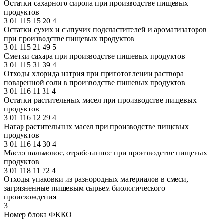
Остатки сахарного сиропа при производстве пищевых
продуктов
3
01
115
15
20
4
Остатки сухих и сыпучих подсластителей и ароматизаторов
при производстве пищевых продуктов
3
01
115
21
49
5
Сметки сахара при производстве пищевых продуктов
3
01
115
31
39
4
Отходы хлорида натрия при приготовлении раствора
поваренной соли в производстве пищевых продуктов
3
01
116
11
31
4
Остатки растительных масел при производстве пищевых
продуктов
3
01
116
12
29
4
Нагар растительных масел при производстве пищевых
продуктов
3
01
116
14
30
4
Масло пальмовое, отработанное при производстве пищевых
продуктов
3
01
118
11
72
4
Отходы упаковки из разнородных материалов в смеси,
загрязненные пищевым сырьем биологического
происхождения
3
Номер блока ФККО